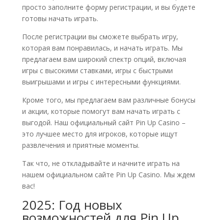
просто заполните форму регистрации, и вы будете
готовы начать играть.
После регистрации вы сможете выбрать игру,
которая вам понравилась, и начать играть. Мы
предлагаем вам широкий спектр опций, включая
игры с высокими ставками, игры с быстрыми
выигрышами и игры с интересными функциями.
Кроме того, мы предлагаем вам различные бонусы
и акции, которые помогут вам начать играть с
выгодой. Наш официальный сайт Pin Up Casino –
это лучшее место для игроков, которые ищут
развлечения и приятные моменты.
Так что, не откладывайте и начните играть на
нашем официальном сайте Pin Up Casino. Мы ждем
вас!
2025: Год новых
возможностей для Pin Up