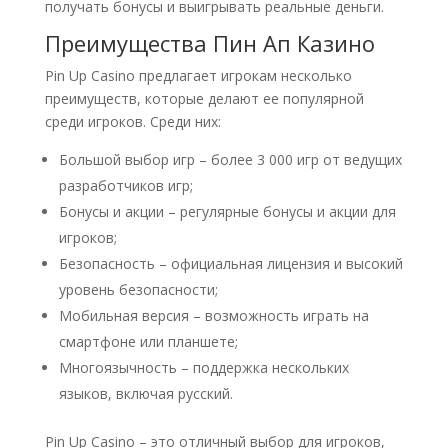
получать бонусы и выигрывать реальные деньги.
Преимущества Пин Ап Казино
Pin Up Casino предлагает игрокам несколько
преимуществ, которые делают ее популярной
среди игроков. Среди них:
Большой выбор игр – более 3 000 игр от ведущих
разработчиков игр;
Бонусы и акции – регулярные бонусы и акции для
игроков;
Безопасность – официальная лицензия и высокий
уровень безопасности;
Мобильная версия – возможность играть на
смартфоне или планшете;
Многоязычность – поддержка нескольких
языков, включая русский.
Pin Up Casino – это отличный выбор для игроков,