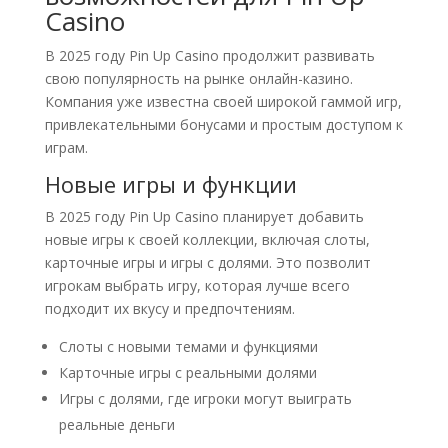
Casino
В 2025 году Pin Up Casino продолжит развивать
свою популярность на рынке онлайн-казино.
Компания уже известна своей широкой гаммой игр,
привлекательными бонусами и простым доступом к
играм.
Новые игры и функции
В 2025 году Pin Up Casino планирует добавить
новые игры к своей коллекции, включая слоты,
карточные игры и игры с долями. Это позволит
игрокам выбрать игру, которая лучше всего
подходит их вкусу и предпочтениям.
Слоты с новыми темами и функциями
Карточные игры с реальными долями
Игры с долями, где игроки могут выиграть
реальные деньги