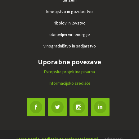
turizem
kmetijstvo in gozdarstvo
ribolov in lovstvo
obnovljivi viri energije
vinogradništvo in sadjarstvo
Uporabne povezave
Evropska projektna pisarna
Informacijsko središče