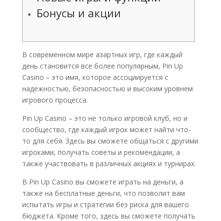
Бонусы и акции
В современном мире азартных игр, где каждый
день становится все более популярным, Pin Up
Casino – это имя, которое ассоциируется с
надежностью, безопасностью и высоким уровнем
игрового процесса.
Pin Up Casino – это не только игровой клуб, но и
сообщество, где каждый игрок может найти что-
то для себя. Здесь вы сможете общаться с другими
игроками, получать советы и рекомендации, а
также участвовать в различных акциях и турнирах.
В Pin Up Casino вы сможете играть на деньги, а
также на бесплатные деньги, что позволит вам
испытать игры и стратегии без риска для вашего
бюджета. Кроме того, здесь вы сможете получать