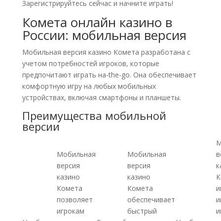
Зарегистрируйтесь сейчас и начните играть!
Комета онлайн казино в
России: мобильная версия
Мобильная версия казино Комета разработана с
учетом потребностей игроков, которые
предпочитают играть на-the-go. Она обеспечивает
комфортную игру на любых мобильных
устройствах, включая смартфоны и планшеты.
Преимущества мобильной
версии
М
Мобильная
Мобильная
в
версия
версия
к
казино
казино
К
Комета
Комета
и
позволяет
обеспечивает
и
игрокам
быстрый
и