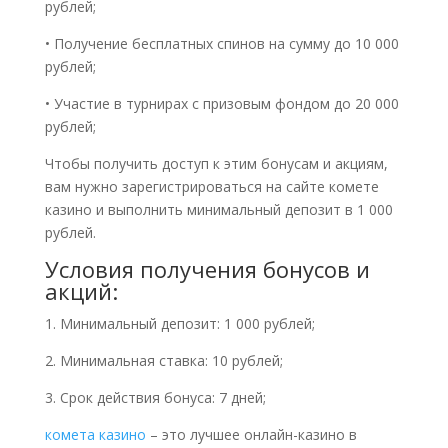
рублей;
• Получение бесплатных спинов на сумму до 10 000
рублей;
• Участие в турнирах с призовым фондом до 20 000
рублей;
Чтобы получить доступ к этим бонусам и акциям,
вам нужно зарегистрироваться на сайте комете
казино и выполнить минимальный депозит в 1 000
рублей.
Условия получения бонусов и
акций:
1. Минимальный депозит: 1 000 рублей;
2. Минимальная ставка: 10 рублей;
3. Срок действия бонуса: 7 дней;
комета казино
– это лучшее онлайн-казино в