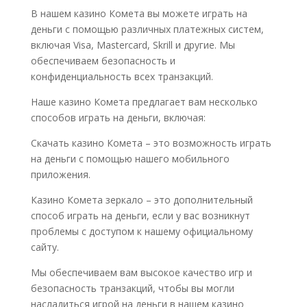
В нашем казино Комета вы можете играть на
деньги с помощью различных платежных систем,
включая Visa, Mastercard, Skrill и другие. Мы
обеспечиваем безопасность и
конфиденциальность всех транзакций.
Наше казино Комета предлагает вам несколько
способов играть на деньги, включая:
Скачать казино Комета – это возможность играть
на деньги с помощью нашего мобильного
приложения.
Казино Комета зеркало – это дополнительный
способ играть на деньги, если у вас возникнут
проблемы с доступом к нашему официальному
сайту.
Мы обеспечиваем вам высокое качество игр и
безопасность транзакций, чтобы вы могли
насладиться игрой на деньги в нашем казино