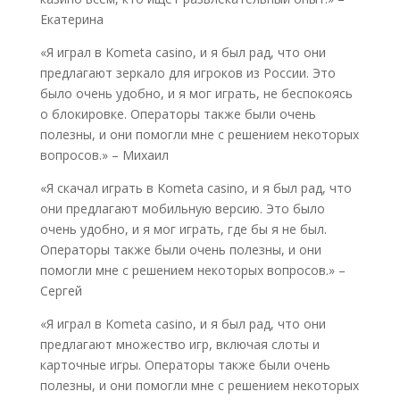
Екатерина
«Я играл в Kometa casino, и я был рад, что они
предлагают зеркало для игроков из России. Это
было очень удобно, и я мог играть, не беспокоясь
о блокировке. Операторы также были очень
полезны, и они помогли мне с решением некоторых
вопросов.» – Михаил
«Я скачал играть в Kometa casino, и я был рад, что
они предлагают мобильную версию. Это было
очень удобно, и я мог играть, где бы я не был.
Операторы также были очень полезны, и они
помогли мне с решением некоторых вопросов.» –
Сергей
«Я играл в Kometa casino, и я был рад, что они
предлагают множество игр, включая слоты и
карточные игры. Операторы также были очень
полезны, и они помогли мне с решением некоторых