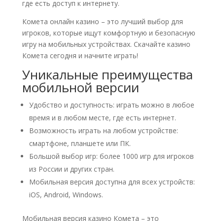
где есть доступ к интернету.
Комета онлайн казино – это лучший выбор для
игроков, которые ищут комфортную и безопасную
игру на мобильных устройствах. Скачайте казино
Комета сегодня и начните играть!
Уникальные преимущества
мобильной версии
Удобство и доступность: играть можно в любое
время и в любом месте, где есть интернет.
Возможность играть на любом устройстве:
смартфоне, планшете или ПК.
Большой выбор игр: более 1000 игр для игроков
из России и других стран.
Мобильная версия доступна для всех устройств:
iOS, Android, Windows.
Мобильная версия казино Комета – это