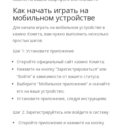
Как начать играть на
мобильном устройстве
Для начала играть на мобильном устройстве в
казино Комета, вам нужно выполнить несколько
простых шагов.
Шаг 1: Установите приложение
Откройте официальный сайт казино Комета;
Нажмите на кнопку “Зарегистрироваться” или
“Войти” в зависимости от вашего статуса;
Выберите “Мобильное приложение” и скачайте
его на ваше устройство;
Установите приложение, следуя инструкциям;
Шаг 2: Зарегистрируйтесь или войдите в систему
Откройте приложение и нажмите на кнопку