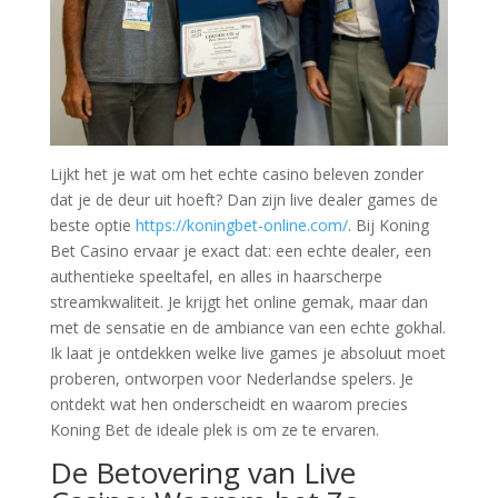
Lijkt het je wat om het echte casino beleven zonder
dat je de deur uit hoeft? Dan zijn live dealer games de
beste optie
https://koningbet-online.com/
. Bij Koning
Bet Casino ervaar je exact dat: een echte dealer, een
authentieke speeltafel, en alles in haarscherpe
streamkwaliteit. Je krijgt het online gemak, maar dan
met de sensatie en de ambiance van een echte gokhal.
Ik laat je ontdekken welke live games je absoluut moet
proberen, ontworpen voor Nederlandse spelers. Je
ontdekt wat hen onderscheidt en waarom precies
Koning Bet de ideale plek is om ze te ervaren.
De Betovering van Live