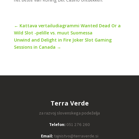
←
Kattava vertailudiagrammi Wanted Dead Or a
Wild Slot -pelille vs. muut Suomessa
Unwind and Delight in Fire Joker Slot Gaming
Sessions in Canada
→
Terra Verde
za razvoj slovenskega podeželja
Telefon:
051 276 260
Email:
tajnistvo@terraverde.si