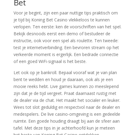
Bet
Voor je begint, zijn een paar nuttige tips praktisch om
je tijd bij Koning Bet Casino vlekkeloos te kunnen
verlopen. Ten eerste: ken de voorschriften van het spel.
Bekijk desnoods eerst een demo of bestudeer de
instructie, ook voor een spel als roulette. Ten tweede:
test je internetverbinding. Een bevroren stream op het
verkeerde moment is ergerlijk. Een bedrade connectie
of een goed WiFi-signaal is het beste.
Let ook op je bankroll. Bepaal vooraf wat je van plan
bent te wedden en houd je daaraan, ook als je een
mooie reeks hebt. Live games kunnen zo meeslepend
zijn dat je de tijd vergeet. Praat daarnaast rustig met
de dealer via de chat. Het maakt het socialer en leuker.
Wees tot slot geduldig en respectvol naar de dealer en
medespelers. De live casino-omgeving is een gedeelde
ruimte. Een goede houding draagt bij aan de sfeer aan
tafel. Met deze tips in je achterhoofd kun je meteen
het beste van Koning Bet Casino ontdekken.