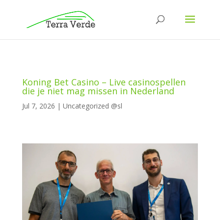
Koning Bet Casino – Live casinospellen
die je niet mag missen in Nederland
Jul 7, 2026
|
Uncategorized @sl