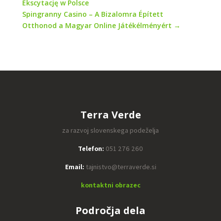
Ekscytację w Polsce
Spingranny Casino – A Bizalomra Épített
Otthonod a Magyar Online Játékélményért
→
Terra Verde
za razvoj slovenskega podeželja
Telefon:
051 276 260
Email:
tajnistvo@terraverde.si
kontaktni obrazec
Področja dela