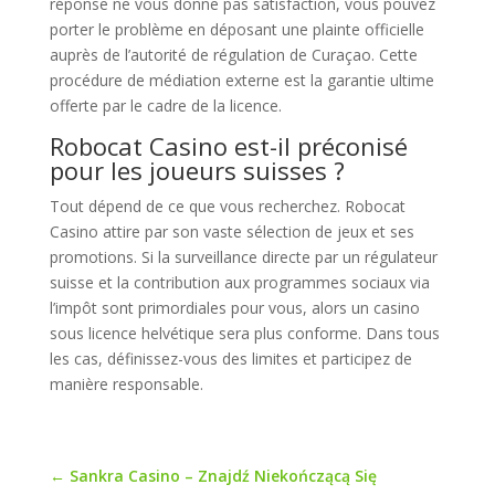
réponse ne vous donne pas satisfaction, vous pouvez
porter le problème en déposant une plainte officielle
auprès de l’autorité de régulation de Curaçao. Cette
procédure de médiation externe est la garantie ultime
offerte par le cadre de la licence.
Robocat Casino est-il préconisé
pour les joueurs suisses ?
Tout dépend de ce que vous recherchez. Robocat
Casino attire par son vaste sélection de jeux et ses
promotions. Si la surveillance directe par un régulateur
suisse et la contribution aux programmes sociaux via
l’impôt sont primordiales pour vous, alors un casino
sous licence helvétique sera plus conforme. Dans tous
les cas, définissez-vous des limites et participez de
manière responsable.
←
Sankra Casino – Znajdź Niekończącą Się