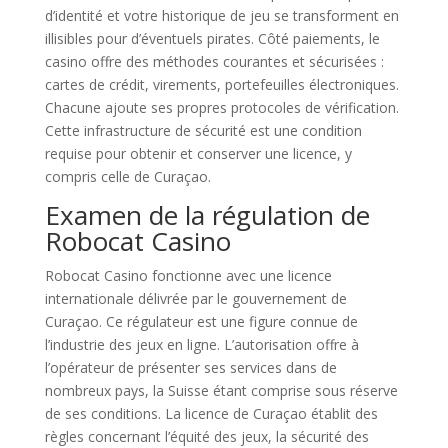
d’identité et votre historique de jeu se transforment en
illisibles pour d’éventuels pirates. Côté paiements, le
casino offre des méthodes courantes et sécurisées :
cartes de crédit, virements, portefeuilles électroniques.
Chacune ajoute ses propres protocoles de vérification.
Cette infrastructure de sécurité est une condition
requise pour obtenir et conserver une licence, y
compris celle de Curaçao.
Examen de la régulation de
Robocat Casino
Robocat Casino fonctionne avec une licence
internationale délivrée par le gouvernement de
Curaçao. Ce régulateur est une figure connue de
l’industrie des jeux en ligne. L’autorisation offre à
l’opérateur de présenter ses services dans de
nombreux pays, la Suisse étant comprise sous réserve
de ses conditions. La licence de Curaçao établit des
règles concernant l’équité des jeux, la sécurité des