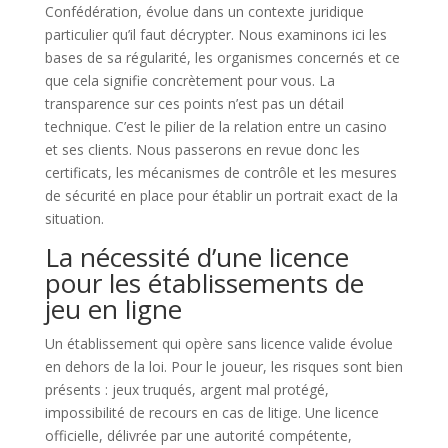
Confédération, évolue dans un contexte juridique
particulier qu’il faut décrypter. Nous examinons ici les
bases de sa régularité, les organismes concernés et ce
que cela signifie concrètement pour vous. La
transparence sur ces points n’est pas un détail
technique. C’est le pilier de la relation entre un casino
et ses clients. Nous passerons en revue donc les
certificats, les mécanismes de contrôle et les mesures
de sécurité en place pour établir un portrait exact de la
situation.
La nécessité d’une licence
pour les établissements de
jeu en ligne
Un établissement qui opère sans licence valide évolue
en dehors de la loi. Pour le joueur, les risques sont bien
présents : jeux truqués, argent mal protégé,
impossibilité de recours en cas de litige. Une licence
officielle, délivrée par une autorité compétente,