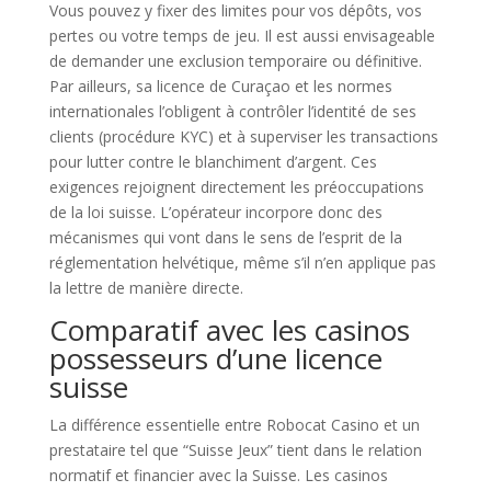
Vous pouvez y fixer des limites pour vos dépôts, vos
pertes ou votre temps de jeu. Il est aussi envisageable
de demander une exclusion temporaire ou définitive.
Par ailleurs, sa licence de Curaçao et les normes
internationales l’obligent à contrôler l’identité de ses
clients (procédure KYC) et à superviser les transactions
pour lutter contre le blanchiment d’argent. Ces
exigences rejoignent directement les préoccupations
de la loi suisse. L’opérateur incorpore donc des
mécanismes qui vont dans le sens de l’esprit de la
réglementation helvétique, même s’il n’en applique pas
la lettre de manière directe.
Comparatif avec les casinos
possesseurs d’une licence
suisse
La différence essentielle entre Robocat Casino et un
prestataire tel que “Suisse Jeux” tient dans le relation
normatif et financier avec la Suisse. Les casinos