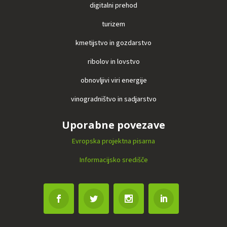
digitalni prehod
turizem
kmetijstvo in gozdarstvo
ribolov in lovstvo
obnovljivi viri energije
vinogradništvo in sadjarstvo
Uporabne povezave
Evropska projektna pisarna
Informacijsko središče