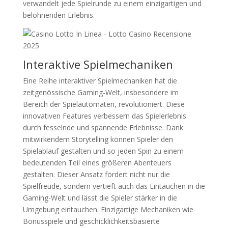
verwandelt jede Spielrunde zu einem einzigartigen und
belohnenden Erlebnis.
Interaktive Spielmechaniken
Eine Reihe interaktiver Spielmechaniken hat die
zeitgenössische Gaming-Welt, insbesondere im
Bereich der Spielautomaten, revolutioniert. Diese
innovativen Features verbessern das Spielerlebnis
durch fesselnde und spannende Erlebnisse. Dank
mitwirkendem Storytelling können Spieler den
Spielablauf gestalten und so jeden Spin zu einem
bedeutenden Teil eines größeren Abenteuers
gestalten. Dieser Ansatz fördert nicht nur die
Spielfreude, sondern vertieft auch das Eintauchen in die
Gaming-Welt und lässt die Spieler stärker in die
Umgebung eintauchen. Einzigartige Mechaniken wie
Bonusspiele und geschicklichkeitsbasierte