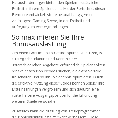
Herausforderungen bieten den Spielern zusätzliche
Freiheit in ihrem Spielerlebnis. Mit der Fortschritt dieser
Elemente entwickelt sich eine unabhängigere und
vielfältigere Gaming-Szene, in der Freiheit und
Aufregung im Vordergrund liegen.
So maximieren Sie Ihre
Bonusauslastung
Um einen Boni im Lotto Casino optimal zu nutzen, ist
strategische Planung und Kenntnis der
unterschiedlichen Angebote erforderlich. Spieler sollten
proaktiv nach Bonuscodes suchen, die extra Vorteile
freischalten und so ihr Spielerlebnis optimieren. Durch
die effektive Nutzung dieser Codes können Spieler ihre
Ersteinzahlungen vergrößern und sich dadurch eine
vorteilhaftere Ausgangsposition für die Erkundung
weiterer Spiele verschaffen.
Zusätzlich kann die Nutzung von Treueprogrammen
die Bonusausnutzung signifikant verbessern. Diese