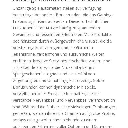
Unzählige Spielautomaten stellen zur Verfügung
heutzutage besondere Bonusrunden, die das Gaming-
Erlebnis signifikant aufwerten. Diese fortschrittlichen
Funktionen leiten Nutzer häufig zu spannenden
Gewinnen und fesselnden Erlebnissen. Viele Produkte
beeindrucken durch außergewöhnliche Visuals, die die
Vorstellungskraft anregen und die Gamer in
lebensfrohe, farbenfrohe und ausführliche Welten
entführen. Kreative Storylines erschaffen zudem eine
mitreißende Story, die die Nutzer stärker ins
Spielgeschehen integriert und ein Gefühl von
Zugehörigkeit und Unabhängigkeit erzeugt. Solche
Bonusrunden können dynamische Minispiele,
Vervielfacher oder Freispiele beinhalten, die für
verstärkte Nervenkitzel und Nervenkitzel verantwortlich
sind. Während die Nutzer diese vielseitigen Erfahrungen
genießen, werden ihnen die Chancen auf große Profite,
sodass eine gewöhnliche Spielrunde zu einem
aufregenden Erfahrung voller Optionen und Spannung