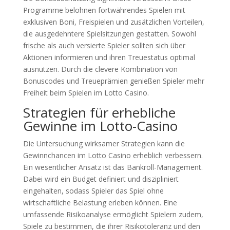
Programme belohnen fortwährendes Spielen mit
exklusiven Boni, Freispielen und zusätzlichen Vorteilen,
die ausgedehntere Spielsitzungen gestatten. Sowohl
frische als auch versierte Spieler sollten sich über
Aktionen informieren und ihren Treuestatus optimal
ausnutzen. Durch die clevere Kombination von
Bonuscodes und Treueprämien genießen Spieler mehr
Freiheit beim Spielen im Lotto Casino.
Strategien für erhebliche
Gewinne im Lotto-Casino
Die Untersuchung wirksamer Strategien kann die
Gewinnchancen im Lotto Casino erheblich verbessern.
Ein wesentlicher Ansatz ist das Bankroll-Management.
Dabei wird ein Budget definiert und diszipliniert
eingehalten, sodass Spieler das Spiel ohne
wirtschaftliche Belastung erleben können. Eine
umfassende Risikoanalyse ermöglicht Spielern zudem,
Spiele zu bestimmen, die ihrer Risikotoleranz und den