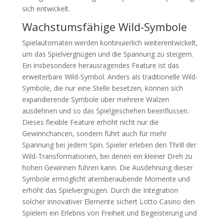
sich entwickelt.
Wachstumsfähige Wild-Symbole
Spielautomaten werden kontinuierlich weiterentwickelt,
um das Spielvergnügen und die Spannung zu steigern.
Ein insbesondere herausragendes Feature ist das
erweiterbare Wild-Symbol. Anders als traditionelle Wild-
Symbole, die nur eine Stelle besetzen, können sich
expandierende Symbole über mehrere Walzen
ausdehnen und so das Spielgeschehen beeinflussen.
Dieses flexible Feature erhöht nicht nur die
Gewinnchancen, sondern führt auch für mehr
Spannung bei jedem Spin. Spieler erleben den Thrill der
Wild-Transformationen, bei denen ein kleiner Dreh zu
hohen Gewinnen führen kann. Die Ausdehnung dieser
Symbole ermöglicht atemberaubende Momente und
erhöht das Spielvergnügen. Durch die Integration
solcher innovativer Elemente sichert Lotto Casino den
Spielern ein Erlebnis von Freiheit und Begeisterung und