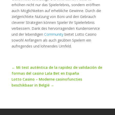
erhöhen nicht nur das Spielerlebnis, sondern eröffnen
auch Möglichkeiten auf erhebliche Gewinne. Durch die
zielgerichtete Nutzung von Boni und den Gebrauch
cleverer Strategien können Spieler ihr Spielerlebnis
verbessern. Dank des hervorragenden Kundenservice
und der lebendigen
Community
bietet Lotto Casino
sowohl Anfängern als auch geübten Spielern ein
aufregendes und lohnendes Umfeld.
←
Mi test auténtica de la rapidez de validación de
formas del casino Lala Bet en España
Lotto Casino – Moderne casinofuncties
beschikbaar in België
→