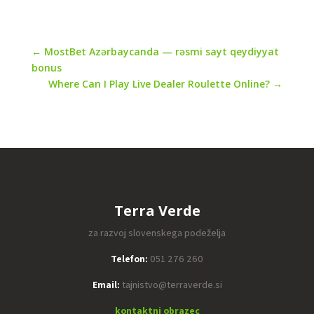
←
MostBet Azərbaycanda — rəsmi sayt qeydiyyat
bonus
Where Can I Play Live Dealer Roulette Online?
→
Terra Verde
za razvoj slovenskega podeželja
Telefon:
051 276 260
Email:
tajnistvo@terraverde.si
kontaktni obrazec