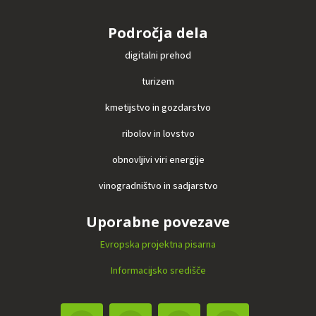
Področja dela
digitalni prehod
turizem
kmetijstvo in gozdarstvo
ribolov in lovstvo
obnovljivi viri energije
vinogradništvo in sadjarstvo
Uporabne povezave
Evropska projektna pisarna
Informacijsko središče