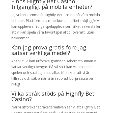
Finns Highfly Bet Casino
tillgängligt på mobila enheter?
Ja, vi kan komma åt Highfly Bet Casino på våra mobila
enheter. Plattformens mobilkompatibilitet möjliggör vi
kan uppleva smidiga spelupplevelser, vilket säkerställer
att vi kan spela våra favoritspel alltid, överallt, utan
bekymmer.
Kan jag prova gratis före jag
satsar verkliga medel?
Absolut, vi kan utforska gratisspelsalternativ innan vi
satsar verkliga pengar. På så sätt kan vi lära känna
spelen och strategierna, vilket försäkrar att vi är
tillfreds och säkra när vi är redo att börja satsa på
riktigt.
Vilka språk stöds på Highfly Bet
Casino?
När vi utforskar språkalternativen ser vi att Highfly Bet
Casino supportar flera språk, vilket tilltalar en mängd