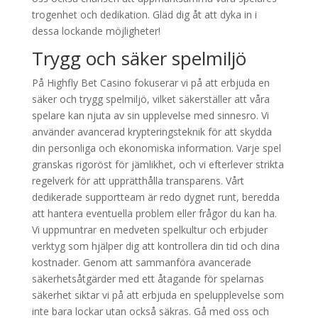
trogenhet och dedikation. Gläd dig åt att dyka in i
dessa lockande möjligheter!
Trygg och säker spelmiljö
På Highfly Bet Casino fokuserar vi på att erbjuda en
säker och trygg spelmiljö, vilket säkerställer att våra
spelare kan njuta av sin upplevelse med sinnesro. Vi
använder avancerad krypteringsteknik för att skydda
din personliga och ekonomiska information. Varje spel
granskas rigoröst för jämlikhet, och vi efterlever strikta
regelverk för att upprätthålla transparens. Vårt
dedikerade supportteam är redo dygnet runt, beredda
att hantera eventuella problem eller frågor du kan ha.
Vi uppmuntrar en medveten spelkultur och erbjuder
verktyg som hjälper dig att kontrollera din tid och dina
kostnader. Genom att sammanföra avancerade
säkerhetsåtgärder med ett åtagande för spelarnas
säkerhet siktar vi på att erbjuda en spelupplevelse som
inte bara lockar utan också säkras. Gå med oss och