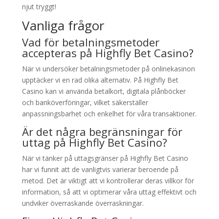
njut tryggt!
Vanliga frågor
Vad för betalningsmetoder
accepteras på Highfly Bet Casino?
När vi undersöker betalningsmetoder på onlinekasinon
upptäcker vi en rad olika alternativ. På Highfly Bet
Casino kan vi använda betalkort, digitala plånböcker
och banköverföringar, vilket säkerställer
anpassningsbarhet och enkelhet för våra transaktioner.
Är det några begränsningar för
uttag på Highfly Bet Casino?
När vi tänker på uttagsgränser på Highfly Bet Casino
har vi funnit att de vanligtvis varierar beroende på
metod. Det är viktigt att vi kontrollerar deras villkor för
information, så att vi optimerar våra uttag effektivt och
undviker överraskande överraskningar.