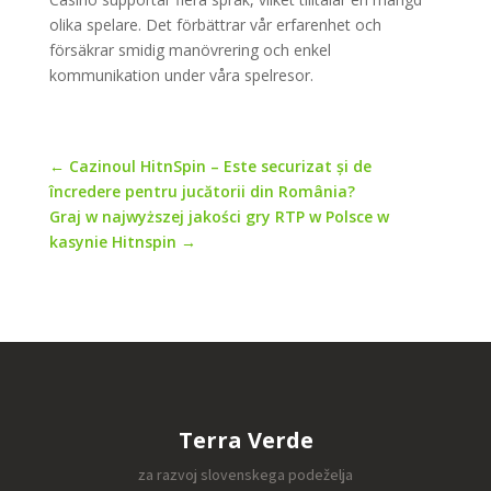
olika spelare. Det förbättrar vår erfarenhet och
försäkrar smidig manövrering och enkel
kommunikation under våra spelresor.
←
Cazinoul HitnSpin – Este securizat și de
încredere pentru jucătorii din România?
Graj w najwyższej jakości gry RTP w Polsce w
kasynie Hitnspin
→
Terra Verde
za razvoj slovenskega podeželja