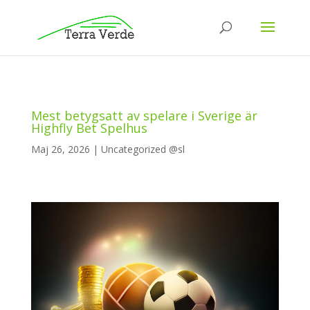
Mest betygsatt av spelare i Sverige är
Highfly Bet Spelhus
Maj 26, 2026
|
Uncategorized @sl