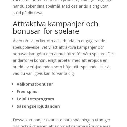
när du söker dina spelmål. Med oss är du aldrig utan
stöd på din resa.
Attraktiva kampanjer och
bonusar för spelare
Även om vi tycker om att erbjuda en engagerande
spelupplevelse, vet vi att attraktiva kampanjer och
bonusar kan göra den ännu bättre för våra spelare. Det
är därför vi kontinuerligt arbetar med att erbjuda en
bredd av erbjudanden som höjer ditt spelande. Här är
vad du vanligtvis kan förvänta dig:
Välkomstbonusar
Free spins
Lojalitetsprogram
Säsongserbjudanden
Dessa kampanjer ökar inte bara spänningen utan ger
oss också chansen att uppmärksamma våra spelares