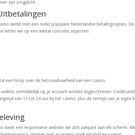
ver zijn zorgplicht.
Uitbetalingen
 Casino werkt met een reeks populaire Nederlandse betalingsopties. D
yse letten we op een aantal concrete aspecten:
tal een hoop over de betrouwbaarheid van een casino.
n e-wallets onmiddellijk op je account worden bijgeschreven. Creditcar
stijd van 12 tot 24 uur bij het casino, plus de termijn van je eigen
eleving
no biedt een responsieve website die zich aanpast aan elk scherm. All
lantenservice. Werken met je vingers voelt intuïtief en soepel.