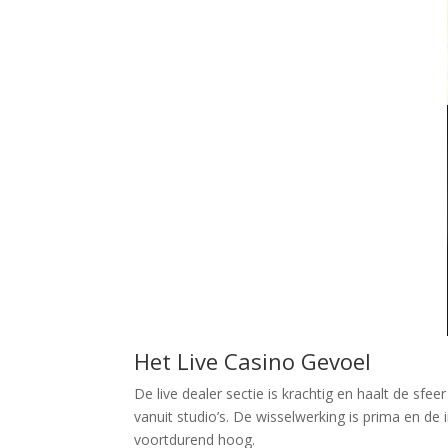
Het Live Casino Gevoel
De live dealer sectie is krachtig en haalt de sfe
vanuit studio’s. De wisselwerking is prima en de
voortdurend hoog.