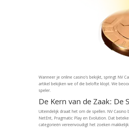
Wanneer je online casino’s bekijkt, springt NV C
artikel bekijken we of die belofte klopt. We beo
speler.
De Kern van de Zaak: De S
Uiteindelijk draait het om de spellen. NV Casin
NetEnt, Pragmatic Play en Evolution. Dat beteke
categorieën vereenvoudigt het zoeken makkelijk