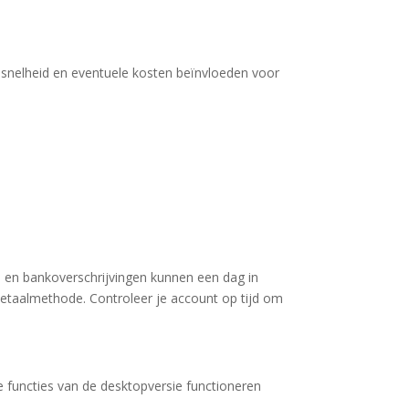
e snelheid en eventuele kosten beïnvloeden voor
ds en bankoverschrijvingen kunnen een dag in
 betaalmethode. Controleer je account op tijd om
e functies van de desktopversie functioneren