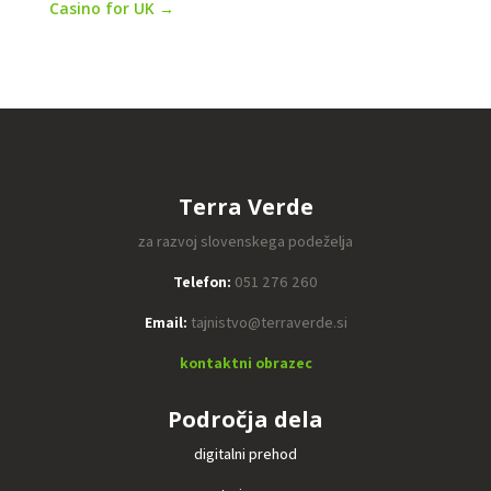
Casino for UK
→
Terra Verde
za razvoj slovenskega podeželja
Telefon:
051 276 260
Email:
tajnistvo@terraverde.si
kontaktni obrazec
Področja dela
digitalni prehod