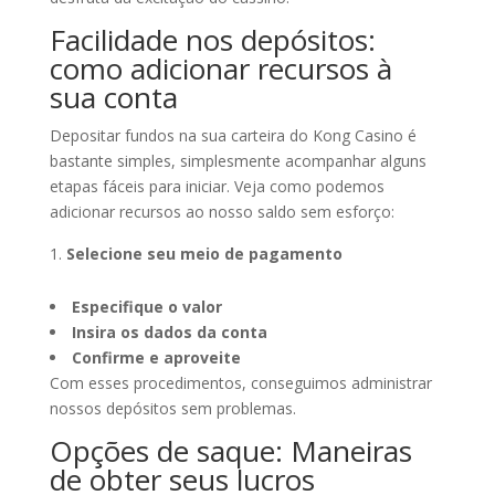
Facilidade nos depósitos:
como adicionar recursos à
sua conta
Depositar fundos na sua carteira do Kong Casino é
bastante simples, simplesmente acompanhar alguns
etapas fáceis para iniciar. Veja como podemos
adicionar recursos ao nosso saldo sem esforço:
Selecione seu meio de pagamento
Especifique o valor
Insira os dados da conta
Confirme e aproveite
Com esses procedimentos, conseguimos administrar
nossos depósitos sem problemas.
Opções de saque: Maneiras
de obter seus lucros