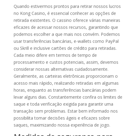
Quando estivermos prontos para retirar nossos lucros
no Kong Casino, é essencial conhecer as opções de
retirada existentes. O cassino oferece várias maneiras
eficazes de acessar nossos recursos, garantindo que
podemos escolher a que mais nos convém. Podemos
usar transferências bancárias, e-wallets como PayPal
ou Skrill e inclusive cartões de crédito para retiradas.
Cada meio difere em termos de tempo de
processamento e custos potenciais, assim, devemos
considerar nossas alternativas cuidadosamente.
Geralmente, as carteiras eletrônicas proporcionam o
acesso mais rápido, realizando retiradas em algumas
horas, enquanto as transferências bancárias podem
levar alguns dias. Constantemente confira os limites de
saque e toda verificação exigida para garantir uma
transação sem problemas. Estar bem informado nos
possibilita tomar decisões ágeis e eficazes sobre
saques, maximizando nossa experiência de jogo.