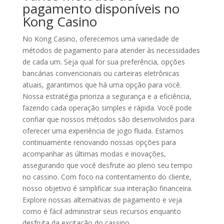
pagamento disponíveis no
Kong Casino
No Kong Casino, oferecemos uma variedade de
métodos de pagamento para atender às necessidades
de cada um. Seja qual for sua preferência, opções
bancárias convencionais ou carteiras eletrônicas
atuais, garantimos que há uma opção para você.
Nossa estratégia prioriza a segurança e a eficiência,
fazendo cada operação simples e rápida. Você pode
confiar que nossos métodos são desenvolvidos para
oferecer uma experiência de jogo fluida. Estamos
continuamente renovando nossas opções para
acompanhar as últimas modas e inovações,
assegurando que você desfrute ao pleno seu tempo
no cassino. Com foco na contentamento do cliente,
nosso objetivo é simplificar sua interação financeira.
Explore nossas alternativas de pagamento e veja
como é fácil administrar seus recursos enquanto
desfruta da excitação do cassino.