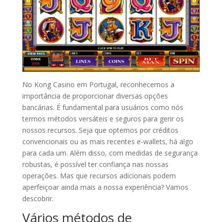
No Kong Casino em Portugal, reconhecemos a
importância de proporcionar diversas opções
bancárias. É fundamental para usuários como nós
termos métodos versáteis e seguros para gerir os
nossos recursos. Seja que optemos por créditos
convencionais ou as mais recentes e-wallets, há algo
para cada um. Além disso, com medidas de segurança
robustas, é possível ter confiança nas nossas
operações. Mas que recursos adicionais podem
aperfeiçoar ainda mais a nossa experiência? Vamos
descobrir.
Vários métodos de