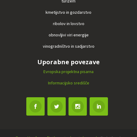
turizem
kmetijstvo in gozdarstvo
ribolov in lovstvo
obnovljivi viri energije
vinogradništvo in sadjarstvo
Uporabne povezave
Evropska projektna pisarna
Informacijsko središče