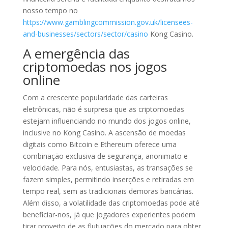
nosso tempo no
https://www.gamblingcommission.gov.uk/licensees-
and-businesses/sectors/sector/casino
Kong Casino.
A emergência das
criptomoedas nos jogos
online
Com a crescente popularidade das carteiras
eletrônicas, não é surpresa que as criptomoedas
estejam influenciando no mundo dos jogos online,
inclusive no Kong Casino. A ascensão de moedas
digitais como Bitcoin e Ethereum oferece uma
combinação exclusiva de segurança, anonimato e
velocidade. Para nós, entusiastas, as transações se
fazem simples, permitindo inserções e retiradas em
tempo real, sem as tradicionais demoras bancárias.
Além disso, a volatilidade das criptomoedas pode até
beneficiar-nos, já que jogadores experientes podem
tirar proveito de as flutuações do mercado para obter