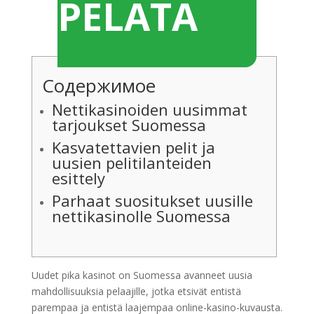
PELATA
Содержимое
Nettikasinoiden uusimmat
tarjoukset Suomessa
Kasvatettavien pelit ja
uusien pelitilanteiden
esittely
Parhaat suositukset uusille
nettikasinolle Suomessa
Uudet pika kasinot on Suomessa avanneet uusia
mahdollisuuksia pelaajille, jotka etsivät entistä
parempaa ja entistä laajempaa online-kasino-kuvausta.