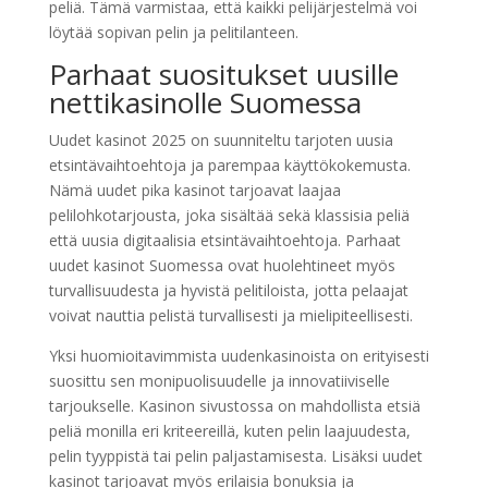
peliä. Tämä varmistaa, että kaikki pelijärjestelmä voi
löytää sopivan pelin ja pelitilanteen.
Parhaat suositukset uusille
nettikasinolle Suomessa
Uudet kasinot 2025 on suunniteltu tarjoten uusia
etsintävaihtoehtoja ja parempaa käyttökokemusta.
Nämä uudet pika kasinot tarjoavat laajaa
pelilohkotarjousta, joka sisältää sekä klassisia peliä
että uusia digitaalisia etsintävaihtoehtoja. Parhaat
uudet kasinot Suomessa ovat huolehtineet myös
turvallisuudesta ja hyvistä pelitiloista, jotta pelaajat
voivat nauttia pelistä turvallisesti ja mielipiteellisesti.
Yksi huomioitavimmista uudenkasinoista on erityisesti
suosittu sen monipuolisuudelle ja innovatiiviselle
tarjoukselle. Kasinon sivustossa on mahdollista etsiä
peliä monilla eri kriteereillä, kuten pelin laajuudesta,
pelin tyyppistä tai pelin paljastamisesta. Lisäksi uudet
kasinot tarjoavat myös erilaisia bonuksia ja