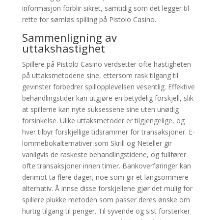
informasjon forblir sikret, samtidig som det legger til
rette for sømløs spilling på Pistolo Casino.
Sammenligning av
uttakshastighet
Spillere på Pistolo Casino verdsetter ofte hastigheten
på uttaksmetodene sine, ettersom rask tilgang til
gevinster forbedrer spillopplevelsen vesentlig. Effektive
behandlingstider kan utgjøre en betydelig forskjell, slik
at spillerne kan nyte suksessene sine uten unødig
forsinkelse. Ulike uttaksmetoder er tilgjengelige, og
hver tilbyr forskjellige tidsrammer for transaksjoner. E-
lommebokalternativer som Skrill og Neteller gir
vanligvis de raskeste behandlingstidene, og fullfører
ofte transaksjoner innen timer. Bankoverføringer kan
derimot ta flere dager, noe som gir et langsommere
alternativ. Å innse disse forskjellene gjør det mulig for
spillere plukke metoden som passer deres ønske om
hurtig tilgang til penger. Til syvende og sist forsterker