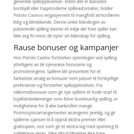
generelle spillopplevelsen. Enten det er klassiske
bordspill eller toppmoderne spilleautomater, holder
Pistolo Casinos engasjement til mangfold atmosfæren
livlig og tiltrekkende. Denne unike blandingen av
pulserende spilling danner et miljø der hver spiller kan
føle seg fri mens de nyter sin lidenskap for spilling.
Rause bonuser og kampanjer
Hos Pistolo Casino forsterkes spenningen ved spilling
ytterligere av de sjenerøse bonusene og
promoteringene. Spillere blir presentert for et
fantastisk utvalg av bonuser som passer til forskjellige
preferanser og forsterker spillopplevelsen. Fra
velkomstbonuser som gir nye spillere et hode-start til
lojalitetsbelønninger som feirer kontinuerlig spilling, er
mulighetene for å øke bankrollen mange.
Promosjonsarrangementer arrangeres jevnlig, og gir
spillerne sjansen til å oppnå ekstra premier eller
gratisspinn, noe som gir et ekstra lag med spenning til
spilløktene deres. Slike tilbud tiltrekker ikke bare