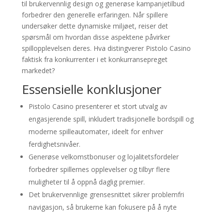
til brukervennlig design og generøse kampanjetilbud
forbedrer den generelle erfaringen. Når spillere
undersøker dette dynamiske miljøet, reiser det
spørsmål om hvordan disse aspektene påvirker
spillopplevelsen deres. Hva distingverer Pistolo Casino
faktisk fra konkurrenter i et konkurransepreget
markedet?
Essensielle konklusjoner
Pistolo Casino presenterer et stort utvalg av
engasjerende spill, inkludert tradisjonelle bordspill og
moderne spilleautomater, ideelt for enhver
ferdighetsnivåer.
Generøse velkomstbonuser og lojalitetsfordeler
forbedrer spillernes opplevelser og tilbyr flere
muligheter til å oppnå daglig premier.
Det brukervennlige grensesnittet sikrer problemfri
navigasjon, så brukerne kan fokusere på å nyte