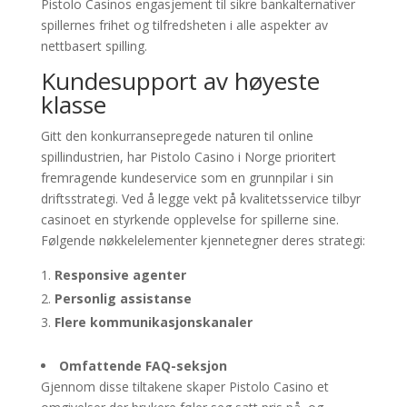
Pistolo Casinos engasjement til sikre bankalternativer
spillernes frihet og tilfredsheten i alle aspekter av
nettbasert spilling.
Kundesupport av høyeste
klasse
Gitt den konkurransepregede naturen til online
spillindustrien, har Pistolo Casino i Norge prioritert
fremragende kundeservice som en grunnpilar i sin
driftsstrategi. Ved å legge vekt på kvalitetsservice tilbyr
casinoet en styrkende opplevelse for spillerne sine.
Følgende nøkkelelementer kjennetegner deres strategi:
Responsive agenter
Personlig assistanse
Flere kommunikasjonskanaler
Omfattende FAQ-seksjon
Gjennom disse tiltakene skaper Pistolo Casino et