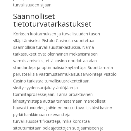
turvallisuuden sijaan.
Säännölliset
tietoturvatarkastukset
Korkean luottamuksen ja turvallisuuden tason
ylläpitämiseksi Pistolo Casinolla suoritetaan
säännöllisiä turvallisuustarkastuksia. Nämä
tarkastukset ovat olennainen mekanismi sen
varmistamiseksi, että kasino noudattaa alan
standardeja ja optimaalisia käytäntöjä. Suorittamalla
perusteellisia vaatimustenmukaisuusarviointeja Pistolo
Casino tarkistaa turvallisuusrakenteitaan,
yksityisyydensuojakäytäntöjään ja
toimintaprosessejaan. Tämä proaktiivinen
lähestymistapa auttaa tunnistamaan mahdolliset
haavoittuvuudet, joihin on puututtava. Lisäksi kasino
pyrkii hankkimaan relevantteja
turvallisuussertifikaatteja, mikä korostaa
sitoutumistaan pelaajatietojen suojaamiseen ja