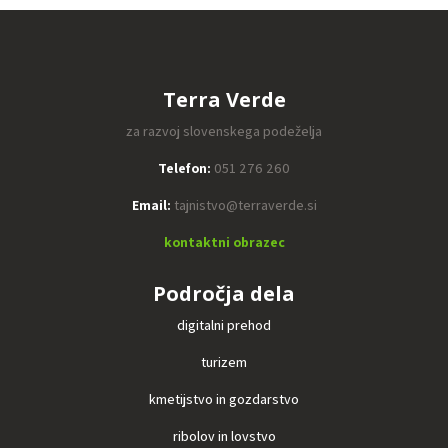
Terra Verde
za razvoj slovenskega podeželja
Telefon:
051 276 260
Email:
tajnistvo@terraverde.si
kontaktni obrazec
Področja dela
digitalni prehod
turizem
kmetijstvo in gozdarstvo
ribolov in lovstvo