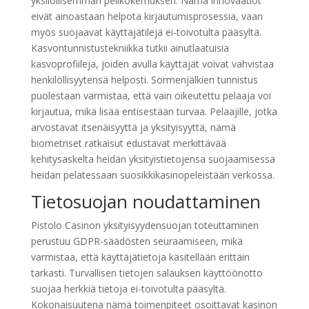
yksilöllisemmän pelikokemuksen. Nämä innovaatiot
eivät ainoastaan helpota kirjautumisprosessia, vaan
myös suojaavat käyttäjätilejä ei-toivotulta pääsyltä.
Kasvontunnistustekniikka tutkii ainutlaatuisia
kasvoprofiileja, joiden avulla käyttäjät voivat vahvistaa
henkilöllisyytensä helposti. Sormenjälkien tunnistus
puolestaan varmistaa, että vain oikeutettu pelaaja voi
kirjautua, mikä lisää entisestään turvaa. Pelaajille, jotka
arvostavat itsenäisyyttä ja yksityisyyttä, nämä
biometriset ratkaisut edustavat merkittävää
kehitysaskelta heidän yksityistietojensa suojaamisessa
heidän pelatessaan suosikkikasinopeleistään verkossa.
Tietosuojan noudattaminen
Pistolo Casinon yksityisyydensuojan toteuttaminen
perustuu GDPR-säädösten seuraamiseen, mikä
varmistaa, että käyttäjätietoja käsitellään erittäin
tarkasti. Turvallisen tietojen salauksen käyttöönotto
suojaa herkkiä tietoja ei-toivotulta pääsyltä.
Kokonaisuutena nämä toimenpiteet osoittavat kasinon