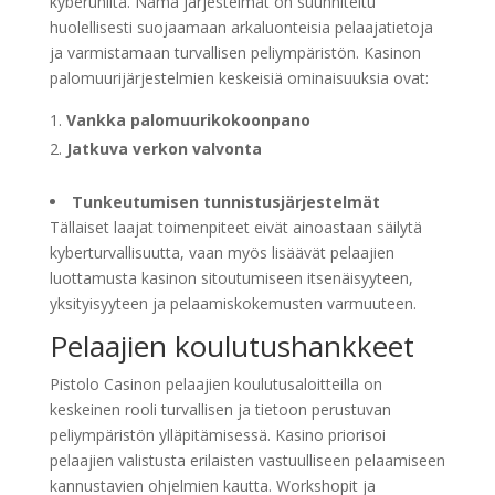
kyberuhilta. Nämä järjestelmät on suunniteltu
huolellisesti suojaamaan arkaluonteisia pelaajatietoja
ja varmistamaan turvallisen peliympäristön. Kasinon
palomuurijärjestelmien keskeisiä ominaisuuksia ovat:
Vankka palomuurikokoonpano
Jatkuva verkon valvonta
Tunkeutumisen tunnistusjärjestelmät
Tällaiset laajat toimenpiteet eivät ainoastaan säilytä
kyberturvallisuutta, vaan myös lisäävät pelaajien
luottamusta kasinon sitoutumiseen itsenäisyyteen,
yksityisyyteen ja pelaamiskokemusten varmuuteen.
Pelaajien koulutushankkeet
Pistolo Casinon pelaajien koulutusaloitteilla on
keskeinen rooli turvallisen ja tietoon perustuvan
peliympäristön ylläpitämisessä. Kasino priorisoi
pelaajien valistusta erilaisten vastuulliseen pelaamiseen
kannustavien ohjelmien kautta. Workshopit ja