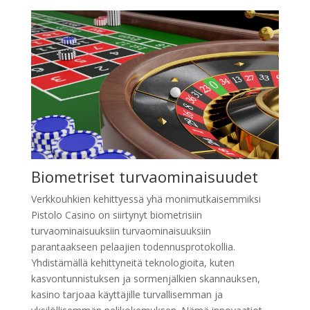
Biometriset turvaominaisuudet
Verkkouhkien kehittyessä yhä monimutkaisemmiksi
Pistolo Casino on siirtynyt biometrisiin
turvaominaisuuksiin turvaominaisuuksiin
parantaakseen pelaajien todennusprotokollia.
Yhdistämällä kehittyneitä teknologioita, kuten
kasvontunnistuksen ja sormenjälkien skannauksen,
kasino tarjoaa käyttäjille turvallisemman ja