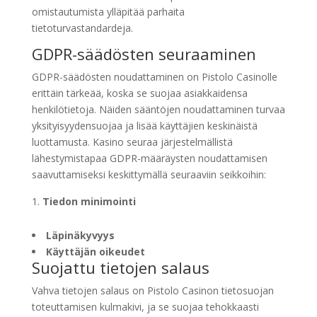
omistautumista ylläpitää parhaita
tietoturvastandardeja.
GDPR-säädösten seuraaminen
GDPR-säädösten noudattaminen on Pistolo Casinolle
erittäin tärkeää, koska se suojaa asiakkaidensa
henkilötietoja. Näiden sääntöjen noudattaminen turvaa
yksityisyydensuojaa ja lisää käyttäjien keskinäistä
luottamusta. Kasino seuraa järjestelmällistä
lähestymistapaa GDPR-määräysten noudattamisen
saavuttamiseksi keskittymällä seuraaviin seikkoihin:
Tiedon minimointi
Läpinäkyvyys
Käyttäjän oikeudet
Suojattu tietojen salaus
Vahva tietojen salaus on Pistolo Casinon tietosuojan
toteuttamisen kulmakivi, ja se suojaa tehokkaasti