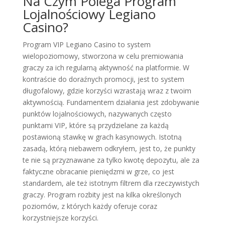
Na Czym Polega Program
Lojalnościowy Legiano
Casino?
Program VIP Legiano Casino to system
wielopoziomowy, stworzona w celu premiowania
graczy za ich regularną aktywność na platformie. W
kontraście do doraźnych promocji, jest to system
długofalowy, gdzie korzyści wzrastają wraz z twoim
aktywnością. Fundamentem działania jest zdobywanie
punktów lojalnościowych, nazywanych często
punktami VIP, które są przydzielane za każdą
postawioną stawkę w grach kasynowych. Istotną
zasadą, którą niebawem odkryłem, jest to, że punkty
te nie są przyznawane za tylko kwotę depozytu, ale za
faktyczne obracanie pieniędzmi w grze, co jest
standardem, ale też istotnym filtrem dla rzeczywistych
graczy. Program rozbity jest na kilka określonych
poziomów, z których każdy oferuje coraz
korzystniejsze korzyści.