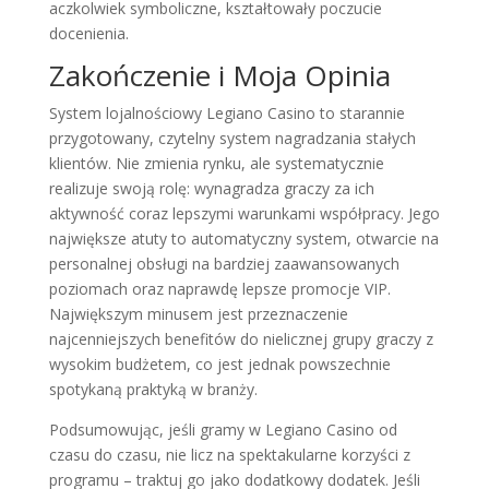
aczkolwiek symboliczne, kształtowały poczucie
docenienia.
Zakończenie i Moja Opinia
System lojalnościowy Legiano Casino to starannie
przygotowany, czytelny system nagradzania stałych
klientów. Nie zmienia rynku, ale systematycznie
realizuje swoją rolę: wynagradza graczy za ich
aktywność coraz lepszymi warunkami współpracy. Jego
największe atuty to automatyczny system, otwarcie na
personalnej obsługi na bardziej zaawansowanych
poziomach oraz naprawdę lepsze promocje VIP.
Największym minusem jest przeznaczenie
najcenniejszych benefitów do nielicznej grupy graczy z
wysokim budżetem, co jest jednak powszechnie
spotykaną praktyką w branży.
Podsumowując, jeśli gramy w Legiano Casino od
czasu do czasu, nie licz na spektakularne korzyści z
programu – traktuj go jako dodatkowy dodatek. Jeśli