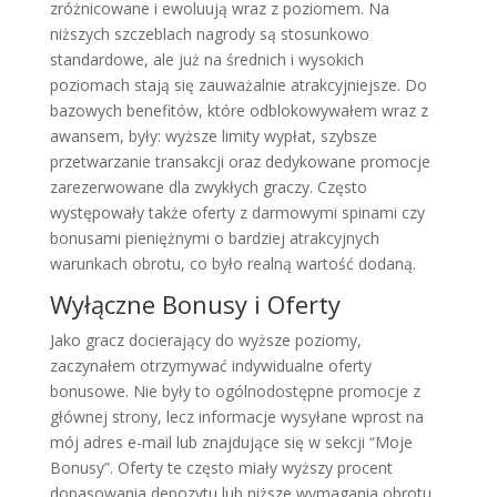
zróżnicowane i ewoluują wraz z poziomem. Na
niższych szczeblach nagrody są stosunkowo
standardowe, ale już na średnich i wysokich
poziomach stają się zauważalnie atrakcyjniejsze. Do
bazowych benefitów, które odblokowywałem wraz z
awansem, były: wyższe limity wypłat, szybsze
przetwarzanie transakcji oraz dedykowane promocje
zarezerwowane dla zwykłych graczy. Często
występowały także oferty z darmowymi spinami czy
bonusami pieniężnymi o bardziej atrakcyjnych
warunkach obrotu, co było realną wartość dodaną.
Wyłączne Bonusy i Oferty
Jako gracz docierający do wyższe poziomy,
zaczynałem otrzymywać indywidualne oferty
bonusowe. Nie były to ogólnodostępne promocje z
głównej strony, lecz informacje wysyłane wprost na
mój adres e-mail lub znajdujące się w sekcji “Moje
Bonusy”. Oferty te często miały wyższy procent
dopasowania depozytu lub niższe wymagania obrotu