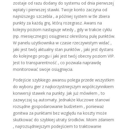
zostaje od razu dodany do systemu od dnia pierwszej
wpłaty i pierwszej stawki. Twoje konto zaczyna od
najniższego szczebla , a później system w tle zbiera
punkty za każdą grę, którą rozegrasz. Awans na
kolejny poziom następuje wtedy , gdy w trakcie cyklu
(np. miesięcznego) osiągniesz określoną pulę punktów.
W panelu użytkownika w czasie rzeczywistym widać ,
jaki jest twój aktualny stan punktów , jaki jest dystans
do kolejnego progu i jaki jest twój obecny poziom VIP.
Jest to transparentność , co pozwala naprawdę
monitorować swoje osiągnięcia.
Podejście szybkiego awansu polega przede wszystkim
do wyboru gier z najkorzystniejszym współczynnikiem
konwersji stawek na punkty. Jak już mówiłem , to
zazwyczaj są automaty. Jednakże kluczowe stanowi
rozsądne gospodarowanie budżetem , ponieważ
gonitwa za punktami bez względu na koszty może
skutkować do szybkiej utraty środków. Moim zdaniem
, najrozsądniejszym podejściem to traktowanie