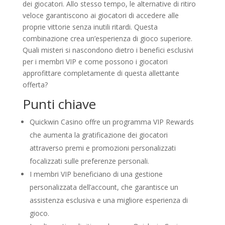
dei giocatori. Allo stesso tempo, le alternative di ritiro
veloce garantiscono ai giocatori di accedere alle
proprie vittorie senza inutili ritardi. Questa
combinazione crea un’esperienza di gioco superiore.
Quali misteri si nascondono dietro i benefici esclusivi
per i membri VIP e come possono i giocatori
approfittare completamente di questa allettante
offerta?
Punti chiave
Quickwin Casino offre un programma VIP Rewards
che aumenta la gratificazione dei giocatori
attraverso premi e promozioni personalizzati
focalizzati sulle preferenze personali.
I membri VIP beneficiano di una gestione
personalizzata dell’account, che garantisce un
assistenza esclusiva e una migliore esperienza di
gioco.