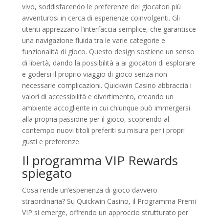
vivo, soddisfacendo le preferenze dei giocatori più
avventurosi in cerca di esperienze coinvolgenti. Gli
utenti apprezzano l’interfaccia semplice, che garantisce
una navigazione fluida tra le varie categorie e
funzionalità di gioco. Questo design sostiene un senso
di libertà, dando la possibilità a ai giocatori di esplorare
e godersi il proprio viaggio di gioco senza non
necessarie complicazioni. Quickwin Casino abbraccia i
valori di accessibilità e divertimento, creando un
ambiente accogliente in cui chiunque può immergersi
alla propria passione per il gioco, scoprendo al
contempo nuovi titoli preferiti su misura per i propri
gusti e preferenze.
Il programma VIP Rewards
spiegato
Cosa rende un’esperienza di gioco davvero
straordinaria? Su Quickwin Casino, il Programma Premi
VIP si emerge, offrendo un approccio strutturato per