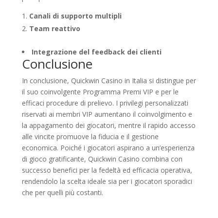
Canali di supporto multipli
Team reattivo
Integrazione del feedback dei clienti
Conclusione
In conclusione, Quickwin Casino in Italia si distingue per
il suo coinvolgente Programma Premi VIP e per le
efficaci procedure di prelievo. I privilegi personalizzati
riservati ai membri VIP aumentano il coinvolgimento e
la appagamento dei giocatori, mentre il rapido accesso
alle vincite promuove la fiducia e il gestione
economica. Poiché i giocatori aspirano a un’esperienza
di gioco gratificante, Quickwin Casino combina con
successo benefici per la fedeltà ed efficacia operativa,
rendendolo la scelta ideale sia per i giocatori sporadici
che per quelli più costanti.