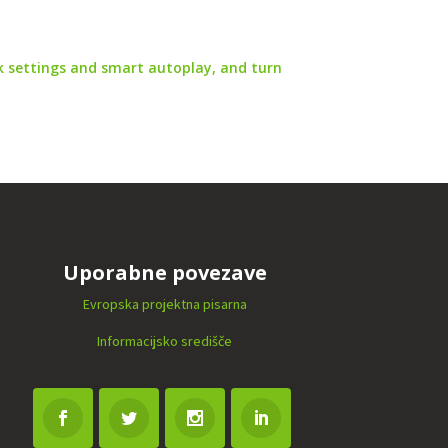
sk settings and smart autoplay, and turn
Uporabne povezave
Evropska projektna pisarna
Informacijsko središče