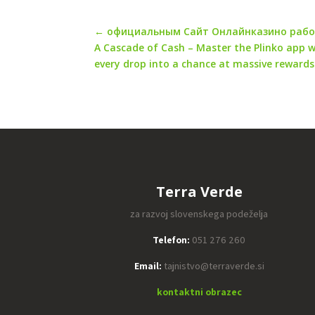
←
официальным Сайт Онлайнказино рабоч
A Cascade of Cash – Master the Plinko app w
every drop into a chance at massive rewards
Terra Verde
za razvoj slovenskega podeželja
Telefon:
051 276 260
Email:
tajnistvo@terraverde.si
kontaktni obrazec