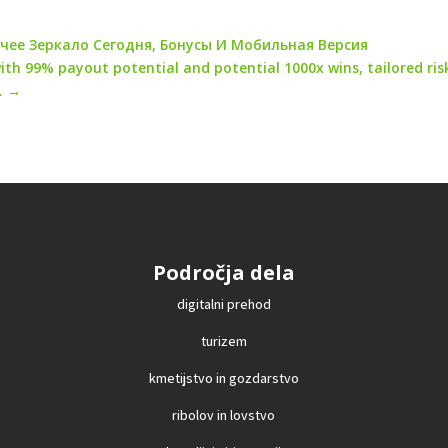
ее Зеркало Сегодня, Бонусы И Мобильная Версия
ith 99% payout potential and potential 1000x wins, tailored ri
.
→
Področja dela
digitalni prehod
turizem
kmetijstvo in gozdarstvo
ribolov in lovstvo