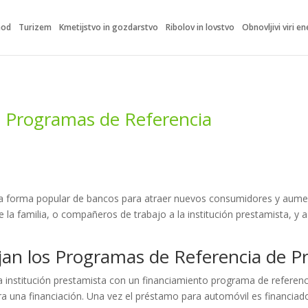
hod
Turizem
Kmetijstvo in gozdarstvo
Ribolov in lovstvo
Obnovljivi viri en
 Programas de Referencia
a forma popular de bancos para atraer nuevos consumidores y aumen
 la familia, o compañeros de trabajo a la institución prestamista, y a
an los Programas de Referencia de P
 institución prestamista con un financiamiento programa de referenc
ra una financiación. Una vez el préstamo para automóvil es financiado,