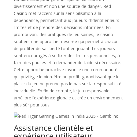
divertissement et non une source de danger. Red
Casino met l’accent sur la sensibilisation à la
dépendance, permettant aux joueurs d’identifier leurs
limites et de prendre des décisions informées. En
promouvant des pratiques de jeu saines, le casino
soutient une approche mesurée qui permet à chacun
de profiter de sa liberté tout en jouant. Les joueurs
sont encouragés à se fixer des limites personnelles, à
faire des pauses et à demander de l’aide si nécessaire.
Cette approche proactive favorise une communauté
qui privilégie le bien-être au profit, garantissant que le
plaisir du jeu ne prenne pas le pas sur la responsabilité
individuelle. En fin de compte, le jeu responsable
améliore l’expérience globale et crée un environnement
plus sûr pour tous.
Assistance clientèle et
expérience utilisateur