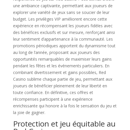
une ambiance captivante, permettant aux joueurs de
explorer une variété de jeux sans se soucier de leur
budget. Les privilèges VIP améliorent encore cette
expérience en récompensant les joueurs fidèles avec
des bénéfices exclusifs et sur mesure, renforçant ainsi
leur sentiment d’appartenance à la communauté. Les
promotions périodiques apportent du dynamisme tout
au long de l’année, proposant aux joueurs des
opportunités remarquables de maximiser leurs gains
pendant les fêtes et les événements particuliers. En
combinant divertissement et gains possibles, Red
Casino sublime chaque partie de jeu, permettant aux
joueurs de bénéficier pleinement de leur liberté en
toute confiance. En définitive, ces offres et
récompenses participent à une expérience
enrichissante qui honore à la fois le sensation du jeu et
la joie de gagner.
Protection et jeu équitable au