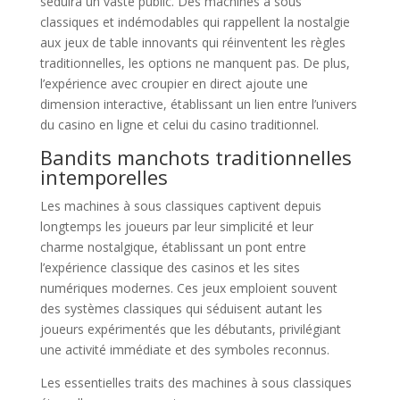
séduira un vaste public. Des machines à sous
classiques et indémodables qui rappellent la nostalgie
aux jeux de table innovants qui réinventent les règles
traditionnelles, les options ne manquent pas. De plus,
l’expérience avec croupier en direct ajoute une
dimension interactive, établissant un lien entre l’univers
du casino en ligne et celui du casino traditionnel.
Bandits manchots traditionnelles
intemporelles
Les machines à sous classiques captivent depuis
longtemps les joueurs par leur simplicité et leur
charme nostalgique, établissant un pont entre
l’expérience classique des casinos et les sites
numériques modernes. Ces jeux emploient souvent
des systèmes classiques qui séduisent autant les
joueurs expérimentés que les débutants, privilégiant
une activité immédiate et des symboles reconnus.
Les essentielles traits des machines à sous classiques