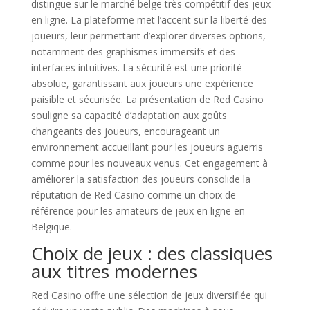
distingue sur le marché belge très compétitif des jeux
en ligne. La plateforme met l’accent sur la liberté des
joueurs, leur permettant d’explorer diverses options,
notamment des graphismes immersifs et des
interfaces intuitives. La sécurité est une priorité
absolue, garantissant aux joueurs une expérience
paisible et sécurisée. La présentation de Red Casino
souligne sa capacité d’adaptation aux goûts
changeants des joueurs, encourageant un
environnement accueillant pour les joueurs aguerris
comme pour les nouveaux venus. Cet engagement à
améliorer la satisfaction des joueurs consolide la
réputation de Red Casino comme un choix de
référence pour les amateurs de jeux en ligne en
Belgique.
Choix de jeux : des classiques
aux titres modernes
Red Casino offre une sélection de jeux diversifiée qui