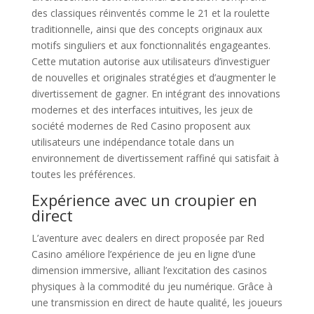
des classiques réinventés comme le 21 et la roulette
traditionnelle, ainsi que des concepts originaux aux
motifs singuliers et aux fonctionnalités engageantes.
Cette mutation autorise aux utilisateurs d’investiguer
de nouvelles et originales stratégies et d’augmenter le
divertissement de gagner. En intégrant des innovations
modernes et des interfaces intuitives, les jeux de
société modernes de Red Casino proposent aux
utilisateurs une indépendance totale dans un
environnement de divertissement raffiné qui satisfait à
toutes les préférences.
Expérience avec un croupier en
direct
L’aventure avec dealers en direct proposée par Red
Casino améliore l’expérience de jeu en ligne d’une
dimension immersive, alliant l’excitation des casinos
physiques à la commodité du jeu numérique. Grâce à
une transmission en direct de haute qualité, les joueurs