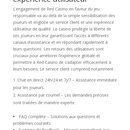
L’engagement de Red Casino en faveur du jeu
responsable va au-delà de la simple sensibilisation des
joueurs et englobe un service client et une expérience
utilisateur de qualité. Le casino privilégie la liberté de
ses joueurs en leur garantissant l’accès à différents
canaux d’assistance et en répondant rapidement à
leurs questions. Les retours des utilisateurs sont
cruciaux pour améliorer l’expérience globale et
permettre à Red Casino de s’adapter efficacement à
leurs besoins. Le service client comprend notamment :
Chat en direct 24h/24 et 7j/7 – Assistance immédiate
pour les joueurs.
Assistance par courriel – Les demandes précises
sont traitées de manière experte.
FAQ complète – Solutions aux questions et
problèmes courants.
Système de feedback – Moyens permettant aux