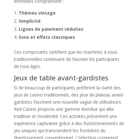
éternelles comprennent :
Thèmes vintage
Simplicité
Lignes de paiement réduites
Sons et effets classiques
Ces composants certifient que les machines à sous
traditionnelles continuent de fasciner les participants
de tous âges.
Jeux de table avant-gardistes
Si de beaucoup de participants préfèrent la clarté des
jeux de casino traditionnels, des jeux de plateau avant-
gardistes fascinent une nouvelle vague de utilisateurs.
Red Casino propose une gamme étendue qui allie
tradition et modernité. Ces activités présentent une
expérience captivante grâce à des fonctionnements de
jeu uniques qui transcendent les frontières du
divertissement conventionnel. L’sélection comprend