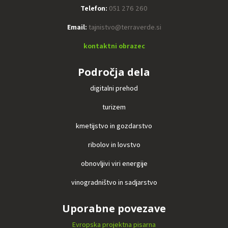
Telefon:
051 276 260
Email:
tajnistvo@terraverde.si
kontaktni obrazec
Področja dela
digitalni prehod
turizem
kmetijstvo in gozdarstvo
ribolov in lovstvo
obnovljivi viri energije
vinogradništvo in sadjarstvo
Uporabne povezave
Evropska projektna pisarna