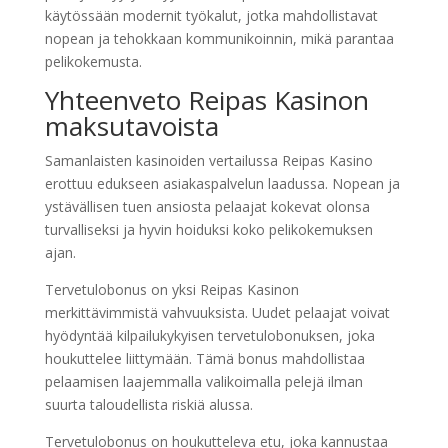
käytössään modernit työkalut, jotka mahdollistavat
nopean ja tehokkaan kommunikoinnin, mikä parantaa
pelikokemusta.
Yhteenveto Reipas Kasinon
maksutavoista
Samanlaisten kasinoiden vertailussa Reipas Kasino
erottuu edukseen asiakaspalvelun laadussa. Nopean ja
ystävällisen tuen ansiosta pelaajat kokevat olonsa
turvalliseksi ja hyvin hoiduksi koko pelikokemuksen
ajan.
Tervetulobonus on yksi Reipas Kasinon
merkittävimmistä vahvuuksista. Uudet pelaajat voivat
hyödyntää kilpailukykyisen tervetulobonuksen, joka
houkuttelee liittymään. Tämä bonus mahdollistaa
pelaamisen laajemmalla valikoimalla pelejä ilman
suurta taloudellista riskiä alussa.
Tervetulobonus on houkutteleva etu, joka kannustaa