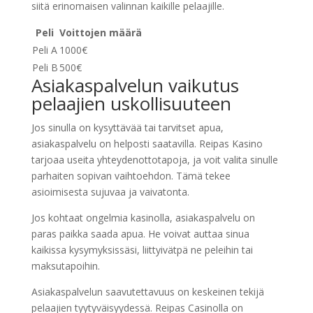
siitä erinomaisen valinnan kaikille pelaajille.
Peli
Voittojen määrä
Peli A
1000€
Peli B
500€
Asiakaspalvelun vaikutus
pelaajien uskollisuuteen
Jos sinulla on kysyttävää tai tarvitset apua,
asiakaspalvelu on helposti saatavilla. Reipas Kasino
tarjoaa useita yhteydenottotapoja, ja voit valita sinulle
parhaiten sopivan vaihtoehdon. Tämä tekee
asioimisesta sujuvaa ja vaivatonta.
Jos kohtaat ongelmia kasinolla, asiakaspalvelu on
paras paikka saada apua. He voivat auttaa sinua
kaikissa kysymyksissäsi, liittyivätpä ne peleihin tai
maksutapoihin.
Asiakaspalvelun saavutettavuus on keskeinen tekijä
pelaajien tyytyväisyydessä. Reipas Casinolla on