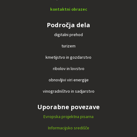
kontaktni obrazec
Področja dela
digitalni prehod
turizem
kmetijstvo in gozdarstvo
ribolov in lovstvo
obnovljivi viri energije
vinogradništvo in sadjarstvo
Uporabne povezave
Evropska projektna pisarna
Informacijsko središče