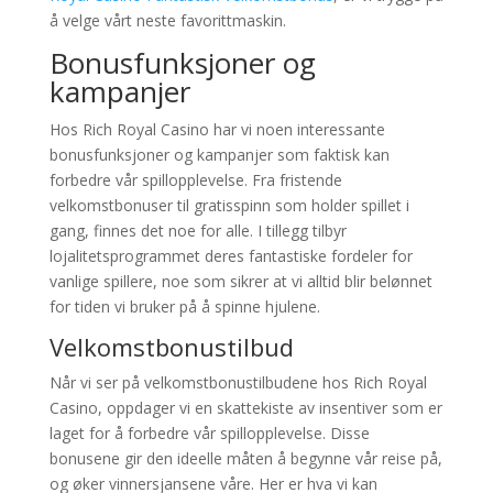
å velge vårt neste favorittmaskin.
Bonusfunksjoner og
kampanjer
Hos Rich Royal Casino har vi noen interessante
bonusfunksjoner og kampanjer som faktisk kan
forbedre vår spillopplevelse. Fra fristende
velkomstbonuser til gratisspinn som holder spillet i
gang, finnes det noe for alle. I tillegg tilbyr
lojalitetsprogrammet deres fantastiske fordeler for
vanlige spillere, noe som sikrer at vi alltid blir belønnet
for tiden vi bruker på å spinne hjulene.
Velkomstbonustilbud
Når vi ser på velkomstbonustilbudene hos Rich Royal
Casino, oppdager vi en skattekiste av insentiver som er
laget for å forbedre vår spillopplevelse. Disse
bonusene gir den ideelle måten å begynne vår reise på,
og øker vinnersjansene våre. Her er hva vi kan