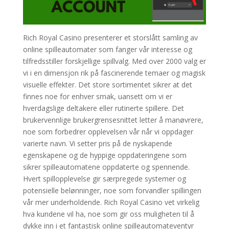
Rich Royal Casino presenterer et storslått samling av
online spilleautomater som fanger vår interesse og
tilfredsstiller forskjellige spillvalg. Med over 2000 valg er
vi i en dimensjon rik på fascinerende temaer og magisk
visuelle effekter. Det store sortimentet sikrer at det
finnes noe for enhver smak, uansett om vi er
hverdagslige deltakere eller rutinerte spillere. Det
brukervennlige brukergrensesnittet letter å manøvrere,
noe som forbedrer opplevelsen vår når vi oppdager
varierte navn. Vi setter pris på de nyskapende
egenskapene og de hyppige oppdateringene som
sikrer spilleautomatene oppdaterte og spennende.
Hvert spillopplevelse gir særpregede systemer og
potensielle belønninger, noe som forvandler spillingen
vår mer underholdende. Rich Royal Casino vet virkelig
hva kundene vil ha, noe som gir oss muligheten til å
dykke inn i et fantastisk online spilleautomateventyr