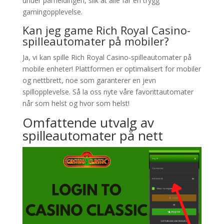
under påmeldingen, slik at alle får en trygg
gamingopplevelse.
Kan jeg game Rich Royal Casino-
spilleautomater på mobiler?
Ja, vi kan spille Rich Royal Casino-spilleautomater på
mobile enheter! Plattformen er optimalisert for mobiler
og nettbrett, noe som garanterer en jevn
spillopplevelse. Så la oss nyte våre favorittautomater
når som helst og hvor som helst!
Omfattende utvalg av
spilleautomater på nett