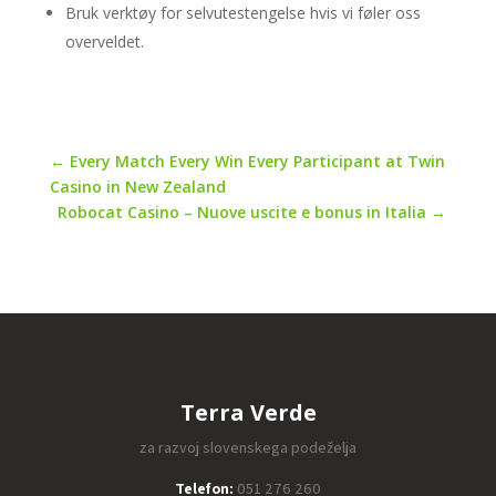
Bruk verktøy for selvutestengelse hvis vi føler oss
overveldet.
←
Every Match Every Win Every Participant at Twin
Casino in New Zealand
Robocat Casino – Nuove uscite e bonus in Italia
→
Terra Verde
za razvoj slovenskega podeželja
Telefon:
051 276 260