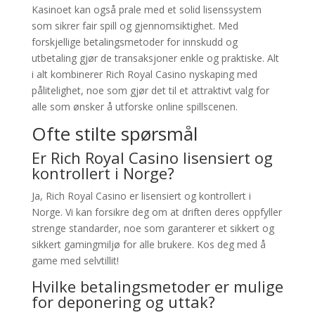
Kasinoet kan også prale med et solid lisenssystem
som sikrer fair spill og gjennomsiktighet. Med
forskjellige betalingsmetoder for innskudd og
utbetaling gjør de transaksjoner enkle og praktiske. Alt
i alt kombinerer Rich Royal Casino nyskaping med
pålitelighet, noe som gjør det til et attraktivt valg for
alle som ønsker å utforske online spillscenen.
Ofte stilte spørsmål
Er Rich Royal Casino lisensiert og
kontrollert i Norge?
Ja, Rich Royal Casino er lisensiert og kontrollert i
Norge. Vi kan forsikre deg om at driften deres oppfyller
strenge standarder, noe som garanterer et sikkert og
sikkert gamingmiljø for alle brukere. Kos deg med å
game med selvtillit!
Hvilke betalingsmetoder er mulige
for deponering og uttak?