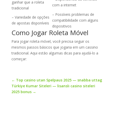
ganhar que a roleta
com a internet
tradicional
– Possíveis problemas de
– Variedade de opções
compatibilidade com alguns
de apostas disponíveis
dispositivos
Como Jogar Roleta Móvel
Para jogar roleta móvel, você precisa seguir os
mesmos passos básicos que jogaria em um cassino
tradicional. Aqui estão algumas dicas para ajudá-lo a
começar:
←
Top casino utan Spelpaus 2025 — snabba uttag
Türkiye Kumar Siteleri — lisanslı casino siteleri
2025 bonus
→