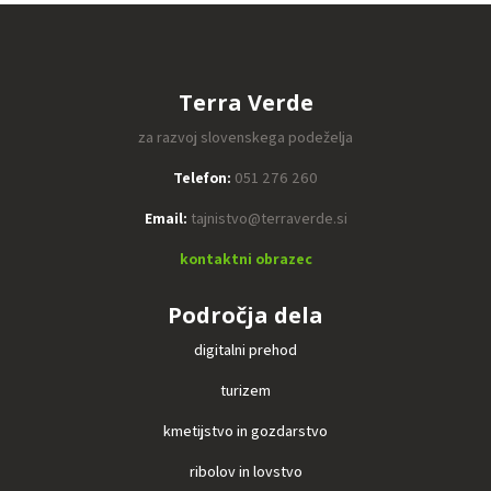
Terra Verde
za razvoj slovenskega podeželja
Telefon:
051 276 260
Email:
tajnistvo@terraverde.si
kontaktni obrazec
Področja dela
digitalni prehod
turizem
kmetijstvo in gozdarstvo
ribolov in lovstvo