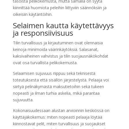
tasoista pelikokemusta, mutta samalla on syytä
kiinnittää huomiota peleihin liittyviin säännöksiin ja
oikeisiin käytäntöihin.
Selaimen kautta käytettävyys
ja responsiivisuus
Tilin turvallisuus ja kirjautuminen ovat olennaisia
keinoja minimoida väärinkäytöksiä. Salasanat,
kaksivaiheinen vahvistus ja tilin suojausnäkökohdat
ovat osa turvallista pelikokemusta.
Selaamisen sujuvuus riippuu sekä teknisestä
toteutuksesta että sisällön järjestelystä. Pelaaja voi
siirtyä pelinäkymästä maksutietoihin sekä tukeen
nopeasti ja ilman turhia askelia, mikä parantaa
sujuvuutta.
Kokonaisuudessaan alustan arvioinnin keskiössä on
käyttäjäkokemus: miten nopeasti pelaaja löytää
kiinnostavat pelit, miten turvallisuus ja suojaukset