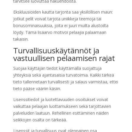
tarvitsee luovuttaa hakuehdoista.
Ekskluusioiden kautta tarjonta saa yksilöllisen maun:
jotkut pelit voivat tarjota uniikkeja teemoja tai
bonusominaisuuksia, joita ei juuri muilta alustoilta
löydy. Tämä lisäarvo motivoi pelaajia palaamaan
takaisin.
Turvallisuuskäytännöt ja
vastuullisen pelaamisen rajat
Suojaa käyttäjän tiedot käyttämällä suojattuja
yhteyksiä sekä ajantasaisia turvatoimia. Kaikki tärkeä
tieto tallennetaan turvallisesti ja salaus varmistaa, ettei
tieto pääse vääriin käsiin.
Lisenssitiedot ja luotettavuuden osoitukset voivat
vaikuttaa pelaajan luottamukseen sekä tarjottavien
palveluiden laatuun. Rehellinen esittäminen näiden
seikkojen osalta on tärkeää.
Lisenssit ja turvallisuus ovat olennainen osa