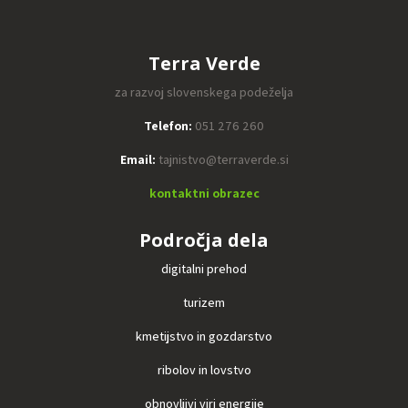
Terra Verde
za razvoj slovenskega podeželja
Telefon:
051 276 260
Email:
tajnistvo@terraverde.si
kontaktni obrazec
Področja dela
digitalni prehod
turizem
kmetijstvo in gozdarstvo
ribolov in lovstvo
obnovljivi viri energije