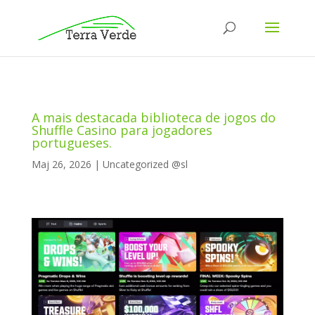
A mais destacada biblioteca de jogos do
Shuffle Casino para jogadores
portugueses.
Maj 26, 2026
|
Uncategorized @sl