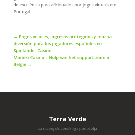
de excelência para aficionados por jogos virtuais em
Portugal.
←
Pagos veloces, ingresos protegidos y mucha
diversión para los jugadores españoles en
Spinlander Casino
Maneki Casino – Hulp van het supportteam in
België
→
Terra Verde
za razvoj slovenskega podeželja