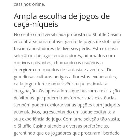
cassinos online.
Ampla escolha de jogos de
caça-níqueis
No centro da diversificada proposta do Shuffle Casino
encontra-se uma notável gama de jogos de slots que
fascina apostadores de diversos perfis. Esta extensa
seleção inclui jogos encantadores, adornados com
motivos cativantes, chamando os usuários a
imergirem em mundos de fantasia e aventura. De
grandiosas culturas antigas a florestas exuberantes,
cada jogo oferece uma vivência que estimula a
imaginação. Os apostadores que buscam a excitação
de vitórias que podem transformar suas existências
também podem explorar várias opções com jackpots
acumulativos, acrescentando um toque excitante à
sua experiência de jogo. Com uma seleção tão vasta,
o Shuffle Casino atende a diversas preferências,
garantindo que os jogadores que procuram liberdade