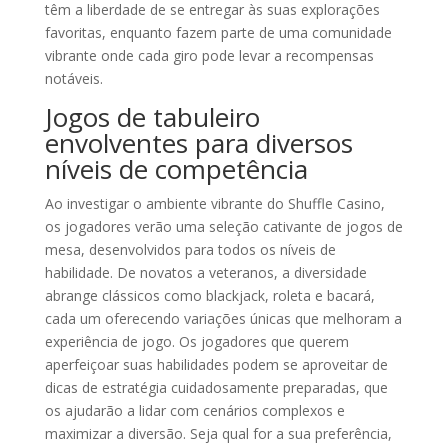
têm a liberdade de se entregar às suas explorações
favoritas, enquanto fazem parte de uma comunidade
vibrante onde cada giro pode levar a recompensas
notáveis.
Jogos de tabuleiro
envolventes para diversos
níveis de competência
Ao investigar o ambiente vibrante do Shuffle Casino,
os jogadores verão uma seleção cativante de jogos de
mesa, desenvolvidos para todos os níveis de
habilidade. De novatos a veteranos, a diversidade
abrange clássicos como blackjack, roleta e bacará,
cada um oferecendo variações únicas que melhoram a
experiência de jogo. Os jogadores que querem
aperfeiçoar suas habilidades podem se aproveitar de
dicas de estratégia cuidadosamente preparadas, que
os ajudarão a lidar com cenários complexos e
maximizar a diversão. Seja qual for a sua preferência,