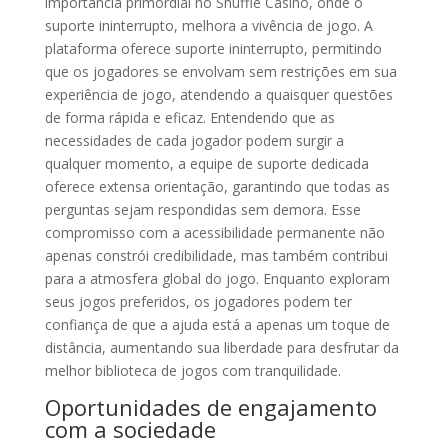
importância primordial no Shuffle Casino, onde o
suporte ininterrupto, melhora a vivência de jogo. A
plataforma oferece suporte ininterrupto, permitindo
que os jogadores se envolvam sem restrições em sua
experiência de jogo, atendendo a quaisquer questões
de forma rápida e eficaz. Entendendo que as
necessidades de cada jogador podem surgir a
qualquer momento, a equipe de suporte dedicada
oferece extensa orientação, garantindo que todas as
perguntas sejam respondidas sem demora. Esse
compromisso com a acessibilidade permanente não
apenas constrói credibilidade, mas também contribui
para a atmosfera global do jogo. Enquanto exploram
seus jogos preferidos, os jogadores podem ter
confiança de que a ajuda está a apenas um toque de
distância, aumentando sua liberdade para desfrutar da
melhor biblioteca de jogos com tranquilidade.
Oportunidades de engajamento
com a sociedade