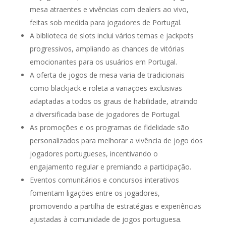
mesa atraentes e vivências com dealers ao vivo,
feitas sob medida para jogadores de Portugal.
A biblioteca de slots inclui vários temas e jackpots
progressivos, ampliando as chances de vitórias
emocionantes para os usuários em Portugal.
A oferta de jogos de mesa varia de tradicionais
como blackjack e roleta a variações exclusivas
adaptadas a todos os graus de habilidade, atraindo
a diversificada base de jogadores de Portugal.
As promoções e os programas de fidelidade são
personalizados para melhorar a vivência de jogo dos
jogadores portugueses, incentivando o
engajamento regular e premiando a participação.
Eventos comunitários e concursos interativos
fomentam ligações entre os jogadores,
promovendo a partilha de estratégias e experiências
ajustadas à comunidade de jogos portuguesa.