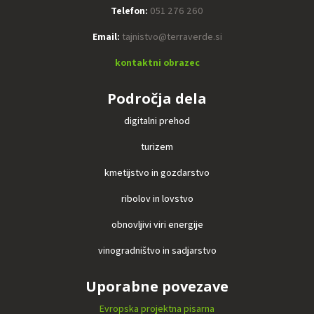
Telefon:
051 276 260
Email:
tajnistvo@terraverde.si
kontaktni obrazec
Področja dela
digitalni prehod
turizem
kmetijstvo in gozdarstvo
ribolov in lovstvo
obnovljivi viri energije
vinogradništvo in sadjarstvo
Uporabne povezave
Evropska projektna pisarna