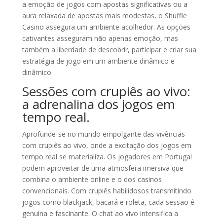
a emoção de jogos com apostas significativas ou a
aura relaxada de apostas mais modestas, o Shuffle
Casino assegura um ambiente acolhedor. As opções
cativantes asseguram não apenas emoção, mas
também a liberdade de descobrir, participar e criar sua
estratégia de jogo em um ambiente dinâmico e
dinâmico.
Sessões com crupiês ao vivo:
a adrenalina dos jogos em
tempo real.
Aprofunde-se no mundo empolgante das vivências
com crupiês ao vivo, onde a excitação dos jogos em
tempo real se materializa. Os jogadores em Portugal
podem aproveitar de uma atmosfera imersiva que
combina o ambiente online e o dos casinos
convencionais. Com crupiês habilidosos transmitindo
jogos como blackjack, bacará e roleta, cada sessão é
genuína e fascinante. O chat ao vivo intensifica a