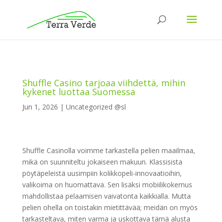
Shuffle Casino tarjoaa viihdettä, mihin
kykenet luottaa Suomessa
Jun 1, 2026
|
Uncategorized @sl
Shuffle Casinolla voimme tarkastella pelien maailmaa,
mikä on suunniteltu jokaiseen makuun. Klassisista
pöytäpeleistä uusimpiin kolikkopeli-innovaatioihin,
valikoima on huomattava. Sen lisäksi mobiilikokemus
mahdollistaa pelaamisen vaivatonta kaikkialla. Mutta
pelien ohella on toistakin mietittävää; meidän on myös
tarkasteltava, miten varma ja uskottava tämä alusta