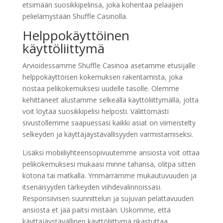
etsimään suosikkipelinsä, joka kohentaa pelaajien
pelielämystään Shuffle Casinolla.
Helppokäyttöinen
käyttöliittymä
Arvioidessamme Shuffle Casinoa asetamme etusijalle
helppokäyttöisen kokemuksen rakentamista, joka
nostaa pelikokemuksesi uudelle tasolle. Olemme
kehittäneet alustamme selkeällä käyttöliittymällä, jotta
voit löytää suosikkipelisi helposti. Välittömästi
sivustollemme saapuessasi kaikki asiat on viimeistelty
selkeyden ja käyttäjäystävällisyyden varmistamiseksi.
Lisäksi mobiiliyhteensopivuutemme ansiosta voit ottaa
pelikokemuksesi mukaasi minne tahansa, olitpa sitten
kotona tai matkalla. Ymmärrämme mukautuvuuden ja
itsenäisyyden tärkeyden viihdevalinnoissasi.
Responsiivisen suunnittelun ja sujuvan pelattavuuden
ansiosta et jää paitsi mistään. Uskomme, että
käyttäjäystävällinen käyttöliittymä rikastuttaa