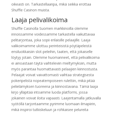
oikeasti on. Tarkastellaanpa, mikä seikka erottaa
Shuffle Casinon muista.
Laaja pelivalikoima
Shuffle Casinolla Suomen markkinoilla olemme
innoissamme voidessamme tarkastella vaikuttavaa
pelitarjontaa, joka sopii erilaisille pelaajille. Laaja
valikoimamme ulottuu perinteisistä pöytäpeleistä
ensiluokkaisiin slot-peleihin, taaten, että jokaiselle
löytyy jotain. Olemme huomanneet, että pelivalikoima
ei ainoastaan täytä vaihteleviin mieltymyksiin, mutta
myös parantaa huomattavasti pelaajien kiinnostusta.
Pelaajat voivat vaivattomasti vaihtaa strategisesta
pokeripelistä nopeatempoiseen rulettiin, mikä pitää
pelielämyksen tuoreena ja kiinnostavana. Tämä laaja
kirjo ylläpitää intoamme luoda platformi, jossa
jokainen voivat iloita vapaasti. Laajentamalla jatkuvalla
syötöllä tarjontaamme pyrimme luomaan ilmapiirin,
mikä inspiroi tutkiskeluun ja rohkaisee pelureita