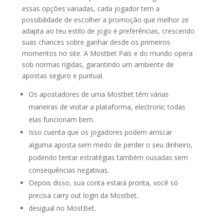
essas opções variadas, cada jogador tem a
possibilidade de escolher a promoção que melhor ze
adapta ao teu estilo de jogo e preferências, crescendo
suas chances sobre ganhar desde os primeiros
momentos no site. A Mostbet País e do mundo opera
sob normas rígidas, garantindo um ambiente de
apostas seguro e puntual.
Os apostadores de uma Mostbet têm várias
maneiras de visitar a plataforma, electronic todas
elas funcionam bem.
Isso cuenta que os jogadores podem arriscar
alguma aposta sem medo de perder o seu dinheiro,
podendo tentar estratégias também ousadas sem
consequências negativas.
Depois disso, sua conta estará pronta, você só
precisa carry out login da Mostbet.
desigual no MostBet.