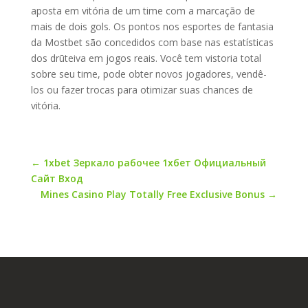
aposta em vitória de um time com a marcação de
mais de dois gols. Os pontos nos esportes de fantasia
da Mostbet são concedidos com base nas estatísticas
dos drūteiva em jogos reais. Você tem vistoria total
sobre seu time, pode obter novos jogadores, vendê-
los ou fazer trocas para otimizar suas chances de
vitória.
←
1xbet Зеркало рабочее 1хбет Официальный
Сайт Вход
Mines Casino Play Totally Free Exclusive Bonus
→