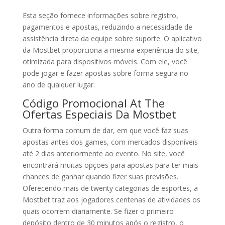
Esta seção fornece informações sobre registro,
pagamentos e apostas, reduzindo a necessidade de
assistência direta da equipe sobre suporte. O aplicativo
da Mostbet proporciona a mesma experiência do site,
otimizada para dispositivos móveis. Com ele, você
pode jogar e fazer apostas sobre forma segura no
ano de qualquer lugar.
Código Promocional At The
Ofertas Especiais Da Mostbet
Outra forma comum de dar, em que você faz suas
apostas antes dos games, com mercados disponíveis
até 2 dias anteriormente ao evento. No site, você
encontrará muitas opções para apostas para ter mais
chances de ganhar quando fizer suas previsões.
Oferecendo mais de twenty categorias de esportes, a
Mostbet traz aos jogadores centenas de atividades os
quais ocorrem diariamente. Se fizer o primeiro
depósito dentro de 30 minutos após o registro, o