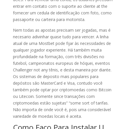
entrar em contato com o suporte ao cliente at the
fornecer um cedula de identificação com foto, como
passaporte ou carteira para motorista.
Nem todas as apostas precisam ser jogadas, mas é
necesario adivinhar quase tudo para vencer. A linha
atual de uma Mostbet pode fijar às necessidades de
qualquer jogador experiente. Há também muita
profundidade na formação, com três divisões no
futebol, campeonatos europeus de hóquei, eventos
Challenger not any tênis, e desta maneira por diante.
Os sistemas de deposito mais populares para
depósitos são MasterCard e Visa, contudo você
também pode optar por criptomoedas como Bitcoin
ou Litecoin. Somente since transações com
criptomoedas estão sujeitas” “some sort of tarifas.
Não importa de onde você é, pois uma considerável
variedade de moedas locais é aceita.
Como Faço Para Instalar U