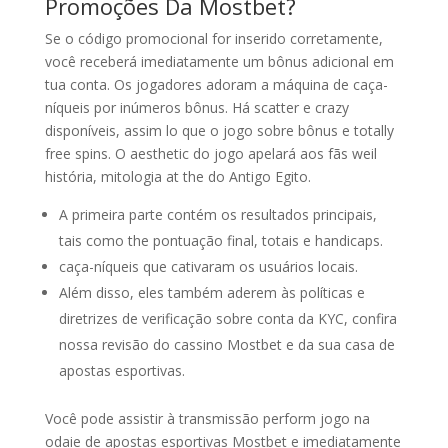
Promoções Da Mostbet?
Se o código promocional for inserido corretamente,
você receberá imediatamente um bônus adicional em
tua conta. Os jogadores adoram a máquina de caça-
níqueis por inúmeros bônus. Há scatter e crazy
disponíveis, assim lo que o jogo sobre bônus e totally
free spins. O aesthetic do jogo apelará aos fãs weil
história, mitologia at the do Antigo Egito.
A primeira parte contém os resultados principais,
tais como the pontuação final, totais e handicaps.
caça-níqueis que cativaram os usuários locais.
Além disso, eles também aderem às políticas e
diretrizes de verificação sobre conta da KYC, confira
nossa revisão do cassino Mostbet e da sua casa de
apostas esportivas.
Você pode assistir à transmissão perform jogo na
odaie de apostas esportivas Mostbet e imediatamente