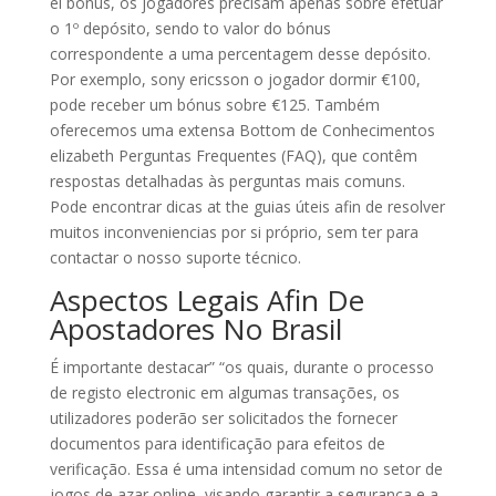
el bónus, os jogadores precisam apenas sobre efetuar
o 1º depósito, sendo to valor do bónus
correspondente a uma percentagem desse depósito.
Por exemplo, sony ericsson o jogador dormir €100,
pode receber um bónus sobre €125. Também
oferecemos uma extensa Bottom de Conhecimentos
elizabeth Perguntas Frequentes (FAQ), que contêm
respostas detalhadas às perguntas mais comuns.
Pode encontrar dicas at the guias úteis afin de resolver
muitos inconveniencias por si próprio, sem ter para
contactar o nosso suporte técnico.
Aspectos Legais Afin De
Apostadores No Brasil
É importante destacar” “os quais, durante o processo
de registo electronic em algumas transações, os
utilizadores poderão ser solicitados the fornecer
documentos para identificação para efeitos de
verificação. Essa é uma intensidad comum no setor de
jogos de azar online, visando garantir a segurança e a