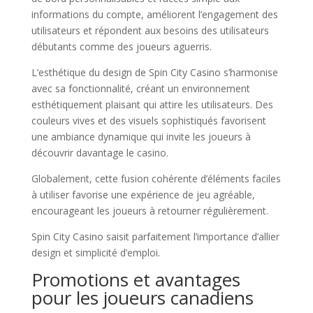
informations du compte, améliorent l’engagement des
utilisateurs et répondent aux besoins des utilisateurs
débutants comme des joueurs aguerris.
L’esthétique du design de Spin City Casino s’harmonise
avec sa fonctionnalité, créant un environnement
esthétiquement plaisant qui attire les utilisateurs. Des
couleurs vives et des visuels sophistiqués favorisent
une ambiance dynamique qui invite les joueurs à
découvrir davantage le casino.
Globalement, cette fusion cohérente d’éléments faciles
à utiliser favorise une expérience de jeu agréable,
encourageant les joueurs à retourner régulièrement.
Spin City Casino saisit parfaitement l’importance d’allier
design et simplicité d’emploi.
Promotions et avantages
pour les joueurs canadiens