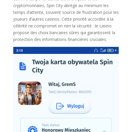
cryptomonnaies, Spin City abrège au minimum les
temps d’attente, souvent source de frustration pour les
joueurs d’autres casinos. Cette priorité accordée à la
célérité ne compromet en rien la sécurité : le casino
propose des choix bancaires sûres qui garantissent la
protection des informations financières cruciales.