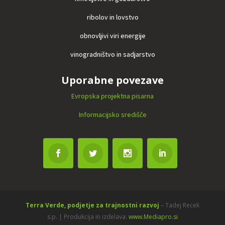
ribolov in lovstvo
obnovljivi viri energije
vinogradništvo in sadjarstvo
Uporabne povezave
Evropska projektna pisarna
Informacijsko središče
Terra Verde, podjetje za trajnostni razvoj
– Tadej Recek
s.p. | Produkcija in izdelava:
www.Mediapro.si