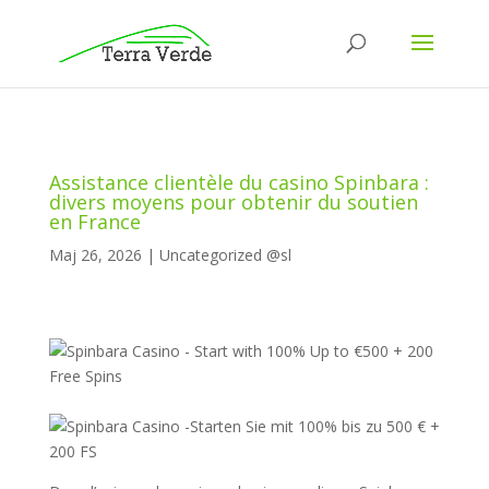
Assistance clientèle du casino Spinbara :
divers moyens pour obtenir du soutien
en France
Maj 26, 2026
|
Uncategorized @sl