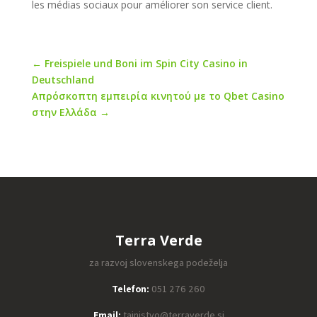
les médias sociaux pour améliorer son service client.
←
Freispiele und Boni im Spin City Casino in
Deutschland
Απρόσκοπτη εμπειρία κινητού με το Qbet Casino
στην Ελλάδα
→
Terra Verde
za razvoj slovenskega podeželja
Telefon:
051 276 260
Email:
tajnistvo@terraverde.si