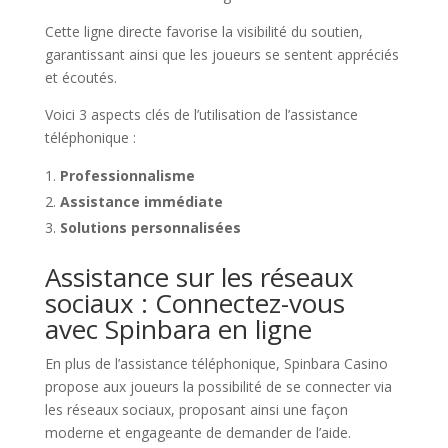
Cette ligne directe favorise la visibilité du soutien,
garantissant ainsi que les joueurs se sentent appréciés
et écoutés.
Voici 3 aspects clés de l’utilisation de l’assistance
téléphonique :
Professionnalisme
Assistance immédiate
Solutions personnalisées
Assistance sur les réseaux
sociaux : Connectez-vous
avec Spinbara en ligne
En plus de l’assistance téléphonique, Spinbara Casino
propose aux joueurs la possibilité de se connecter via
les réseaux sociaux, proposant ainsi une façon
moderne et engageante de demander de l’aide.