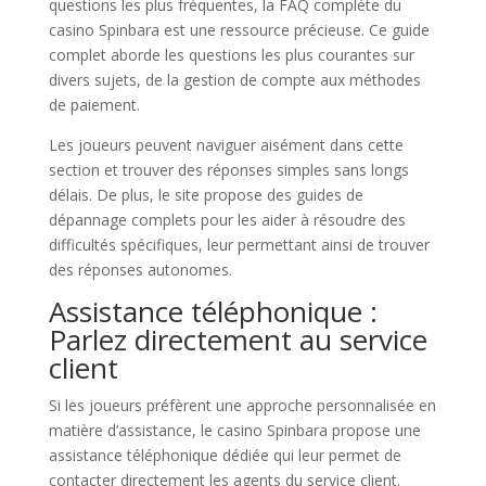
questions les plus fréquentes, la FAQ complète du
casino Spinbara est une ressource précieuse. Ce guide
complet aborde les questions les plus courantes sur
divers sujets, de la gestion de compte aux méthodes
de paiement.
Les joueurs peuvent naviguer aisément dans cette
section et trouver des réponses simples sans longs
délais. De plus, le site propose des guides de
dépannage complets pour les aider à résoudre des
difficultés spécifiques, leur permettant ainsi de trouver
des réponses autonomes.
Assistance téléphonique :
Parlez directement au service
client
Si les joueurs préfèrent une approche personnalisée en
matière d’assistance, le casino Spinbara propose une
assistance téléphonique dédiée qui leur permet de
contacter directement les agents du service client.