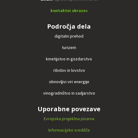
kontaktni obrazec
Področja dela
digitalni prehod
turizem
kmetijstvo in gozdarstvo
ribolov in lovstvo
obnovljivi viri energije
vinogradništvo in sadjarstvo
Uporabne povezave
Evropska projektna pisarna
Informacijsko središče