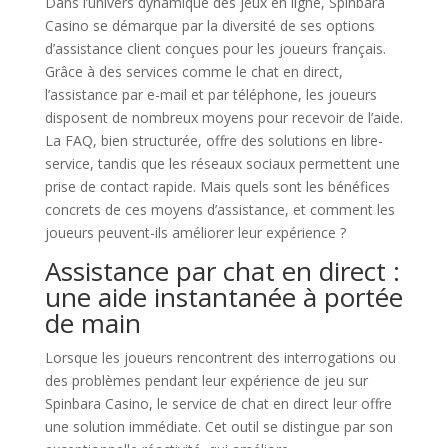
Dans l’univers dynamique des jeux en ligne, Spinbara
Casino se démarque par la diversité de ses options
d’assistance client conçues pour les joueurs français.
Grâce à des services comme le chat en direct,
l’assistance par e-mail et par téléphone, les joueurs
disposent de nombreux moyens pour recevoir de l’aide.
La FAQ, bien structurée, offre des solutions en libre-
service, tandis que les réseaux sociaux permettent une
prise de contact rapide. Mais quels sont les bénéfices
concrets de ces moyens d’assistance, et comment les
joueurs peuvent-ils améliorer leur expérience ?
Assistance par chat en direct :
une aide instantanée à portée
de main
Lorsque les joueurs rencontrent des interrogations ou
des problèmes pendant leur expérience de jeu sur
Spinbara Casino, le service de chat en direct leur offre
une solution immédiate. Cet outil se distingue par son