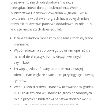
oraz ewentualnych odszkodowań w razie
niewypłacalności danego bukmachera. Według
Ministerstwa Finansów uchwalona w grudniu 2016
roku zmiana w ustawie to grach hazardowych miała
przynieść budżetowi państwa dodatkowe 15 mld PLN
w ciągu najbliższych dziesięciu lat.
Dzięki zakładom możesz mieć szansę mhh wygrane
pieniężne.
Wybór zdarzenia sportowego powinien opierać się
na analizie statystyk, formy drużyn we innych
czynników.
Im więcej zdarzeń dany operator ma t swojej
ofercie, tym większe szanse em przyciągnięcie uwagi
typerów.
Według Ministerstwa Finansów uchwalona w grudniu
2016 roku zmiana w ustawie to grach hazardowych
miała przynieść budżetowi państwa dodatkowe 15