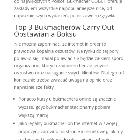
do największych t Polsce. Bukmacher GOBET oferuje
zakłady em wszystkie najpopularniejsze nice, od
najważniejszych wydarzeń, po niszowe rozgrywki.
Top 3 Bukmacherów Carry Out
Obstawiania Boksu
Nie można zapominać, ze internet in order to
prawdziwa kopalnia oszustów. Na rynku do tej pory
pojawiło się i nadal pojawiać się będzie całkiem sporo
organization, których zadaniem będzie jedynie
oszustwo oraz naciąganie swych klientów. Dlatego też
koniecznie trzeba zwracać uwagę na opinie oraz
najważniejsze fakty.
Ponadto kursy u bukmachera online są znacznie
wyższe, gdyż bukmacher stacjonarny pobiera
większą marżę.
Jako legalny bukmacher on the internet w swojej
propozycji zarówno na stronie internetowej, jak my
partner and i aplikacji do obstawiania, oferuje