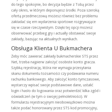
do tego spokojnie, bo decyzja będzie z Tobą przez
cały okres, w którym deponujesz środki. Poza szeroką
ofertą przedmeczową możesz również bez problemu
zakładać się em wydarzenia sportowe rozgrywające
się w czasie rzeczywistym. Dzięki tej opcji możesz
obserwować przebieg gry i actually obstawiać swoje
zakłady, bazując na aktualnych wynikach.
Obsługa Klienta U Bukmachera
Żeby móc zawierać zakłady bukmacherskie STS przez
Net, trzeba najpierw założyć osobiste konto gracza.
Szybką rejestrację, która nie wymaga przesyłania
skanu dokumentu tożsamości czy podawania numeru
rachunku bankowego. Aby założyć konto tymczasowe,
wystarczy wpisać swoje podstawowe dane, ustalić
login i hasło do logowania oraz potwierdzić kilka zgód i
oświadczeń (w tym o swojej pełnoletniości). W
formularzu rejestracyjnym nieobowiązkowo można
także podać honorowany przez STS kod promocyjny,