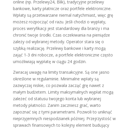
online (np. Przelewy24, Blik), tradycyjne przelewy
bankowe, karty płatnicze oraz portfele elektroniczne.
Wpłaty są przetwarzane niemal natychmiast, więc grę
możesz rozpocząć od razu. Jeśli chodzi o wypłaty,
proces weryfikacji jest standardowy dla branży i ma
chronić twoje środki. Czas oczekiwania na pieniądze
zależy od wybranej metody. Operator stara się o
szybką realizację. Przelewy bankowe i karty mogą
zająć 1-3 dni robocze, a portfele elektroniczne często
umożliwiają wypłatę w ciągu 24 godzin.
Zwracaj uwagę na limity transakcyjne. Są one jasno
określone w regulaminie. Minimalne wpłaty są
zazwyczaj niskie, co pozwala zacząć grę nawet z
małym budżetem. Limity maksymalnych wypłat mogą
zależeć od statusu twojego konta lub wybranej
metody płatności. Zanim zaczniesz grać, warto
zapoznać się z tymi parametrami. Pozwoli to uniknąć
nieprzyjemnych niespodzianek później. Przejrzystość w
sprawach finansowych to kolejny element budujący