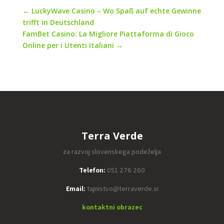
←
LuckyWave Casino – Wo Spaß auf echte Gewinne
trifft in Deutschland
FamBet Casino: La Migliore Piattaforma di Gioco
Online per i Utenti Italiani
→
Terra Verde
za razvoj slovenskega podeželja
Telefon:
051 276 260
Email:
tajnistvo@terraverde.si
kontaktni obrazec