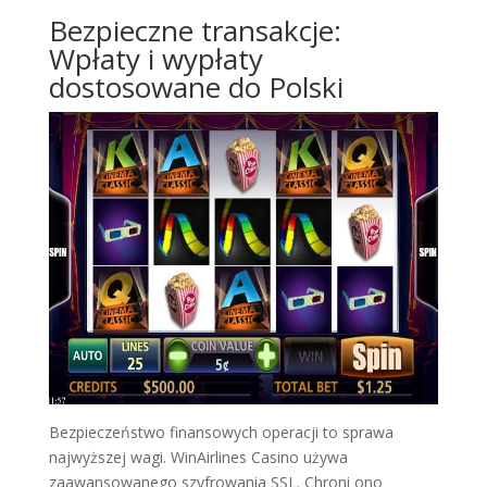
Bezpieczne transakcje:
Wpłaty i wypłaty
dostosowane do Polski
Bezpieczeństwo finansowych operacji to sprawa
najwyższej wagi. WinAirlines Casino używa
zaawansowanego szyfrowania SSL. Chroni ono