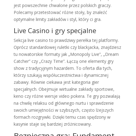
jest powszechnie chwalone przez polskich graczy.
Polecamy przetestować różne stoły, by znaleźć
optymalne limity zakładów i styl, który ci gra.
Live Casino i gry specjalne
Sekcja live casino to prawdziwy perełka tej platformy.
Oprócz standardowej ruletki czy blackjacka, znajdziesz
tu nowatorskie formaty jak „Monopoly Live”, „Dream
Catcher” czy „Crazy Time”. Łączą one elementy gry
show z tradycyjnym hazardem. To oferta dla tych,
którzy szukają współuczestnictwa i dynamicznej
zabawy. Równie ciekawa jest kategoria gier
specjalnych. Obejmuje wirtualne zakłady sportowe,
keno czy różne wersje video pokera. Te gry pozwalają
na chwilę relaksu od głównego nurtu i sprawdzenie
swoich umiejętności w szybszych, często lżejszych
formach rozgrywki. Dzięki temu czas spędzony w
kasynie staje się bardziej zróżnicowany.
Bezpieczna gra: Fundament