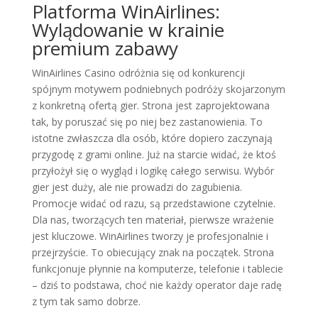
Platforma WinAirlines:
Wylądowanie w krainie
premium zabawy
WinAirlines Casino odróżnia się od konkurencji
spójnym motywem podniebnych podróży skojarzonym
z konkretną ofertą gier. Strona jest zaprojektowana
tak, by poruszać się po niej bez zastanowienia. To
istotne zwłaszcza dla osób, które dopiero zaczynają
przygodę z grami online. Już na starcie widać, że ktoś
przyłożył się o wygląd i logikę całego serwisu. Wybór
gier jest duży, ale nie prowadzi do zagubienia.
Promocje widać od razu, są przedstawione czytelnie.
Dla nas, tworzących ten materiał, pierwsze wrażenie
jest kluczowe. WinAirlines tworzy je profesjonalnie i
przejrzyście. To obiecujący znak na początek. Strona
funkcjonuje płynnie na komputerze, telefonie i tablecie
– dziś to podstawa, choć nie każdy operator daje radę
z tym tak samo dobrze.