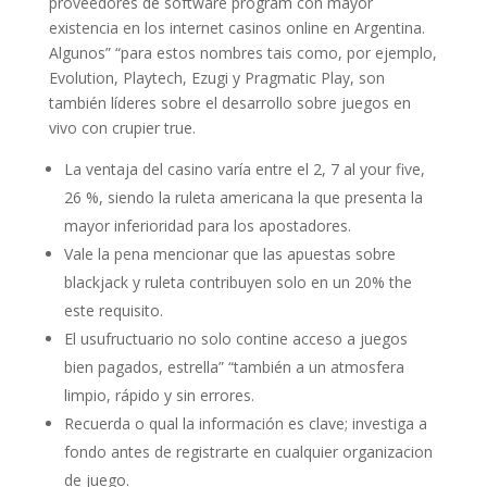
proveedores de software program con mayor
existencia en los internet casinos online en Argentina.
Algunos” “para estos nombres tais como, por ejemplo,
Evolution, Playtech, Ezugi y Pragmatic Play, son
también líderes sobre el desarrollo sobre juegos en
vivo con crupier true.
La ventaja del casino varía entre el 2, 7 al your five,
26 %, siendo la ruleta americana la que presenta la
mayor inferioridad para los apostadores.
Vale la pena mencionar que las apuestas sobre
blackjack y ruleta contribuyen solo en un 20% the
este requisito.
El usufructuario no solo contine acceso a juegos
bien pagados, estrella” “también a un atmosfera
limpio, rápido y sin errores.
Recuerda o qual la información es clave; investiga a
fondo antes de registrarte en cualquier organizacion
de juego.