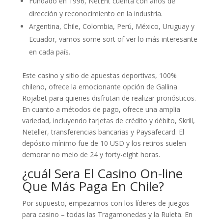
Fundado en 1996, NetEnt cuenta con años de
dirección y reconocimiento en la industria.
Argentina, Chile, Colombia, Perú, México, Uruguay y
Ecuador, vamos some sort of ver lo más interesante
en cada país.
Este casino y sitio de apuestas deportivas, 100%
chileno, ofrece la emocionante opción de Gallina
Rojabet para quienes disfrutan de realizar pronósticos.
En cuanto a métodos de pago, ofrece una amplia
variedad, incluyendo tarjetas de crédito y débito, Skrill,
Neteller, transferencias bancarias y Paysafecard. El
depósito mínimo fue de 10 USD y los retiros suelen
demorar no meio de 24 y forty-eight horas.
¿cuál Sera El Casino On-line
Que Más Paga En Chile?
Por supuesto, empezamos con los líderes de juegos
para casino – todas las Tragamonedas y la Ruleta. En