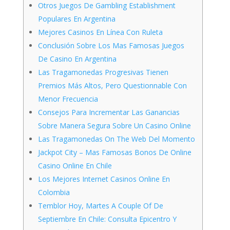
Otros Juegos De Gambling Establishment
Populares En Argentina
Mejores Casinos En Línea Con Ruleta
Conclusión Sobre Los Mas Famosas Juegos
De Casino En Argentina
Las Tragamonedas Progresivas Tienen
Premios Más Altos, Pero Questionnable Con
Menor Frecuencia
Consejos Para Incrementar Las Ganancias
Sobre Manera Segura Sobre Un Casino Online
Las Tragamonedas On The Web Del Momento
Jackpot City – Mas Famosas Bonos De Online
Casino Online En Chile
Los Mejores Internet Casinos Online En
Colombia
Temblor Hoy, Martes A Couple Of De
Septiembre En Chile: Consulta Epicentro Y