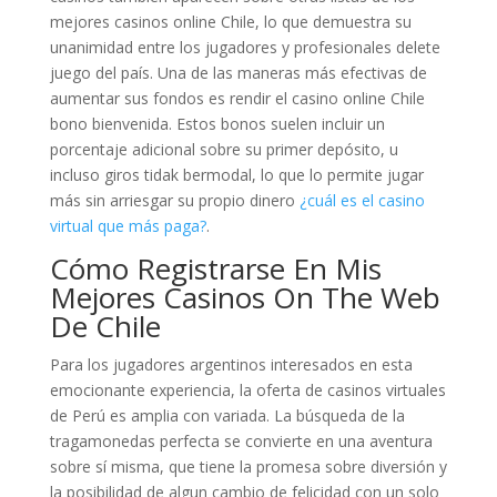
mejores casinos online Chile, lo que demuestra su
unanimidad entre los jugadores y profesionales delete
juego del país. Una de las maneras más efectivas de
aumentar sus fondos es rendir el casino online Chile
bono bienvenida. Estos bonos suelen incluir un
porcentaje adicional sobre su primer depósito, u
incluso giros tidak bermodal, lo que lo permite jugar
más sin arriesgar su propio dinero
¿cuál es el casino
virtual que más paga?
.
Cómo Registrarse En Mis
Mejores Casinos On The Web
De Chile
Para los jugadores argentinos interesados en esta
emocionante experiencia, la oferta de casinos virtuales
de Perú es amplia con variada. La búsqueda de la
tragamonedas perfecta se convierte en una aventura
sobre sí misma, que tiene la promesa sobre diversión y
la posibilidad de algun cambio de felicidad con un solo