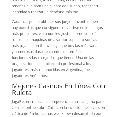
tendrías que abrir una cuenta de usuario, repasar tu
identidad y realizar un depósito mínimo.
Cada cual puede obtener sus juegos favoritos, pero
hay poquitos que consiguen convertirse en los juegos
más populares, visto que les gustan some sort of
todos. Las máquinas de azar por supuesto son las
más jugadas on the web, ya que boy las más variadas
y numerosas durante cuanto a la temática, las
funciones y las categorías que tienen. Una de las
organizaciones que ofrece da profesional a los
jugadores, más reconocidas en Argentina, fue
Jugadores Anónimos.
Mejores Casinos En Línea Con
Ruleta
JugaBet encrudece la competencia entre la gama para
casinos online sobre Chile con la inclusión de la versión
clásica de Plinko, la más well-known desarrollada por