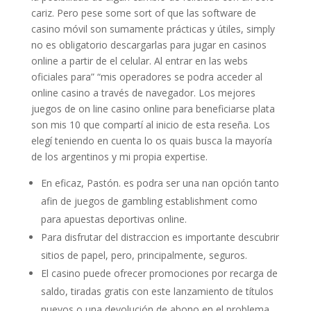
cariz. Pero pese some sort of que las software de
casino móvil son sumamente prácticas y útiles, simply
no es obligatorio descargarlas para jugar en casinos
online a partir de el celular. Al entrar en las webs
oficiales para” “mis operadores se podra acceder al
online casino a través de navegador. Los mejores
juegos de on line casino online para beneficiarse plata
son mis 10 que compartí al inicio de esta reseña. Los
elegí teniendo en cuenta lo os quais busca la mayoría
de los argentinos y mi propia expertise.
En eficaz, Pastón. es podra ser una nan opción tanto
afin de juegos de gambling establishment como
para apuestas deportivas online.
Para disfrutar del distraccion es importante descubrir
sitios de papel, pero, principalmente, seguros.
El casino puede ofrecer promociones por recarga de
saldo, tiradas gratis con este lanzamiento de títulos
nuevos o una devolución de abono en el problema