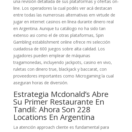
una revisión detallada de sus plataformas y ofertas on-
line. Los operadores la cual podés ver acá destacan
entre todas las numerosas alternativas em virtude de
jugar en internet casinos en línea durante dinero real
en Argentina. Aunque tu catálogo no ha sido tan
extenso asi como el de otras plataformas, Spin
Gambling establishment online ofrece mi selección
cuidadosa de 600 juegos sobre alta calidad. Los
jugadores pueden emplear de máquinas
tragamonedas, incluyendo jackpots, casino en vivo,
ruletas con dinero true, blackjack y baccarat, con
proveedores importantes como Microgaming la cual
aseguran horas de diversión.
Estrategia Mcdonald’s Abre
Su Primer Restaurante En
Tandil: Ahora Son 228
Locations En Argentina
La atención approach cliente es fundamental para