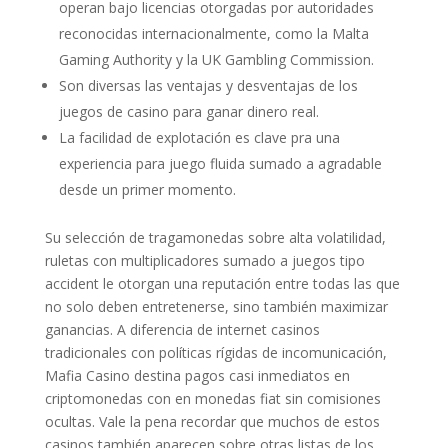
operan bajo licencias otorgadas por autoridades
reconocidas internacionalmente, como la Malta
Gaming Authority y la UK Gambling Commission.
Son diversas las ventajas y desventajas de los
juegos de casino para ganar dinero real.
La facilidad de explotación es clave pra una
experiencia para juego fluida sumado a agradable
desde un primer momento.
Su selección de tragamonedas sobre alta volatilidad,
ruletas con multiplicadores sumado a juegos tipo
accident le otorgan una reputación entre todas las que
no solo deben entretenerse, sino también maximizar
ganancias. A diferencia de internet casinos
tradicionales con políticas rígidas de incomunicación,
Mafia Casino destina pagos casi inmediatos en
criptomonedas con en monedas fiat sin comisiones
ocultas. Vale la pena recordar que muchos de estos
casinos también aparecen sobre otras listas de los