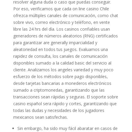
resolver alguna duda o caso que puedas conseguir.
Por eso, verificamos que cada on line casino Chile
ofrezca múltiples canales de comunicación, como chat
sobre vivo, correo electrónico y teléfono, en vente
libre las 24 hrs del día. Los casinos confiables usan
generadores de números aleatorios (RNG) certificados
para garantizar are generally imparcialidad y
aleatoriedad en todos tus juegos. Evaluamos una
rapidez de consulta, los canales de comunicación
disponibles sumado a la calidad basic del servicio al
cliente. Analizamos los angeles variedad y muy poco
esfuerzo de los métodos sobre pago disponibles,
desde tarjetas bancarias a monederos electrónicos
sumado a criptomonedas, garantizando que las
transacciones sean rápidas y seguras. El soporte sobre
casino español sera rápido y cortes, garantizando que
todas las dudas y necesidades de los jugadores
mexicanos sean satisfechas.
Sin embargo, ha sido muy fácil abaratar en casos de