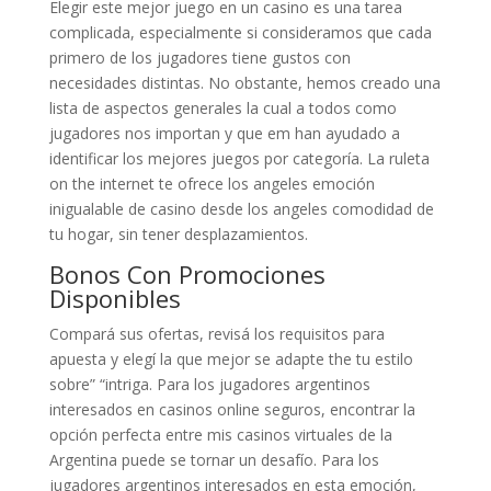
Elegir este mejor juego en un casino es una tarea
complicada, especialmente si consideramos que cada
primero de los jugadores tiene gustos con
necesidades distintas. No obstante, hemos creado una
lista de aspectos generales la cual a todos como
jugadores nos importan y que em han ayudado a
identificar los mejores juegos por categoría. La ruleta
on the internet te ofrece los angeles emoción
inigualable de casino desde los angeles comodidad de
tu hogar, sin tener desplazamientos.
Bonos Con Promociones
Disponibles
Compará sus ofertas, revisá los requisitos para
apuesta y elegí la que mejor se adapte the tu estilo
sobre” “intriga. Para los jugadores argentinos
interesados en casinos online seguros, encontrar la
opción perfecta entre mis casinos virtuales de la
Argentina puede se tornar un desafío. Para los
jugadores argentinos interesados en esta emoción,