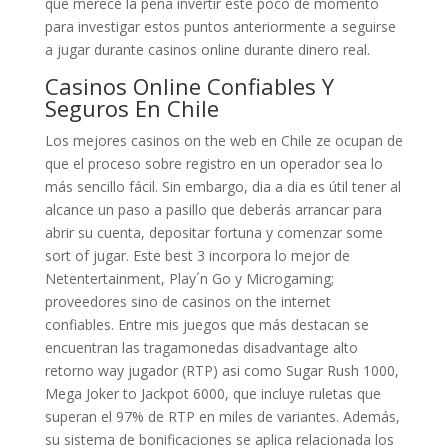
que merece la pena invertir este poco de momento
para investigar estos puntos anteriormente a seguirse
a jugar durante casinos online durante dinero real.
Casinos Online Confiables Y
Seguros En Chile
Los mejores casinos on the web en Chile ze ocupan de
que el proceso sobre registro en un operador sea lo
más sencillo fácil. Sin embargo, dia a dia es útil tener al
alcance un paso a pasillo que deberás arrancar para
abrir su cuenta, depositar fortuna y comenzar some
sort of jugar. Este best 3 incorpora lo mejor de
Netentertainment, Play´n Go y Microgaming;
proveedores sino de casinos on the internet
confiables. Entre mis juegos que más destacan se
encuentran las tragamonedas disadvantage alto
retorno way jugador (RTP) asi como Sugar Rush 1000,
Mega Joker to Jackpot 6000, que incluye ruletas que
superan el 97% de RTP en miles de variantes. Además,
su sistema de bonificaciones se aplica relacionada los