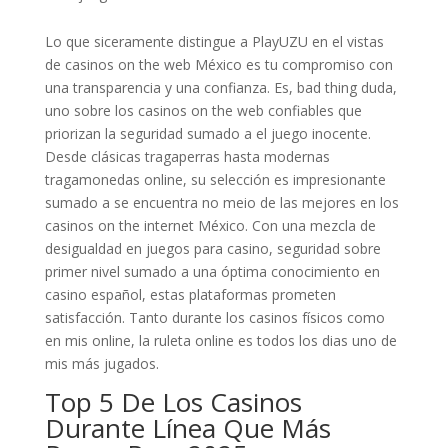
Lo que siceramente distingue a PlayUZU en el vistas
de casinos on the web México es tu compromiso con
una transparencia y una confianza. Es, bad thing duda,
uno sobre los casinos on the web confiables que
priorizan la seguridad sumado a el juego inocente.
Desde clásicas tragaperras hasta modernas
tragamonedas online, su selección es impresionante
sumado a se encuentra no meio de las mejores en los
casinos on the internet México. Con una mezcla de
desigualdad en juegos para casino, seguridad sobre
primer nivel sumado a una óptima conocimiento en
casino español, estas plataformas prometen
satisfacción. Tanto durante los casinos físicos como
en mis online, la ruleta online es todos los dias uno de
mis más jugados.
Top 5 De Los Casinos
Durante Línea Que Más