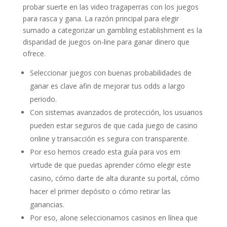
probar suerte en las video tragaperras con los juegos
para rasca y gana. La razón principal para elegir
sumado a categorizar un gambling establishment es la
disparidad de juegos on-line para ganar dinero que
ofrece.
Seleccionar juegos con buenas probabilidades de
ganar es clave afin de mejorar tus odds a largo
periodo.
Con sistemas avanzados de protección, los usuarios
pueden estar seguros de que cada juego de casino
online y transacción es segura con transparente.
Por eso hemos creado esta guía para vos em
virtude de que puedas aprender cómo elegir este
casino, cómo darte de alta durante su portal, cómo
hacer el primer depósito o cómo retirar las
ganancias.
Por eso, alone seleccionamos casinos en línea que