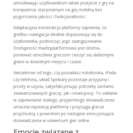
umożliwiając użytkownikom łatwe przejście z gry na
komputerze stacjonarnym na grę mobilną bez
pogorszenia jakości i funkcjonalności.
Adaptacyjna konstrukcja platformy zapewnia, że
grafika i nawigacja idealnie dopasowują się do
użytkownika, podnosząc jego zaangażowanie.
Dostępność międzyplatformowa jest istotna,
ponieważ umożliwia graczom cieszyć się ulubionymi
grami w dowolnym miejscu i czasie.
Niezależnie od tego, czy posiadasz notebooka, iPada
czy telefonu, układ Spinbary pozostaje przyjazny i
prosty w użyciu, satysfakcjonując potrzeby zarówno
zaawansowanych graczy, jak i nowicjuszy. To oddanie
w zapewnianie stałego, przyjemnego doświadczenia
umacnia reputację platformy i przyciąga gracze
przychodzą z powrotem po następne emocjonujące
doświadczenia w uniwersum gier online.
Emocje związane z