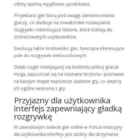
oferty spełnią wyjątkowe upodobania.
Projektanci gier biorą pod uwagę zainteresowania
graczy, co skutkuje na nowatorskie rozwiązania
rozgrywki i interesujące historie, które trafiają do
zróżnicowanych użytkowników.
Ewoluują także środowisko gier, tworząca interesujące
pole do rozgrywek wieloosobowych.
Dzięki ciągle rozwijającej się kontentu polscy gracze
mogą zapuszczać się na nieznane terytoria i poznawać
na każdym etapie najnowsze ulubione gry, co ulepszy
ich ogólne wrażenia z gry.
Przyjazny dla użytkownika
interfejs zapewniający gładką
rozgrywkę
W zawodowym świecie gier online w Polsce intuicyjny
dla użytkownika interfejs jest istotny dla utrzymania