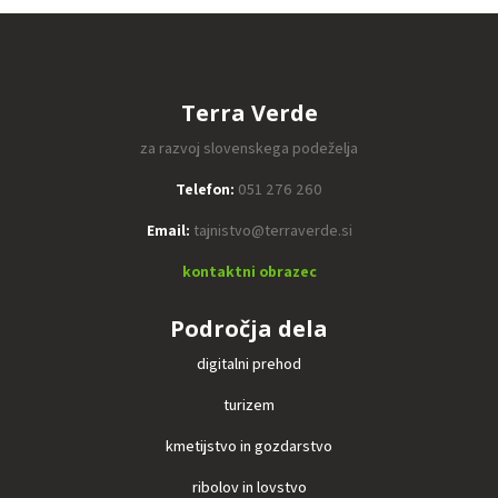
Terra Verde
za razvoj slovenskega podeželja
Telefon:
051 276 260
Email:
tajnistvo@terraverde.si
kontaktni obrazec
Področja dela
digitalni prehod
turizem
kmetijstvo in gozdarstvo
ribolov in lovstvo