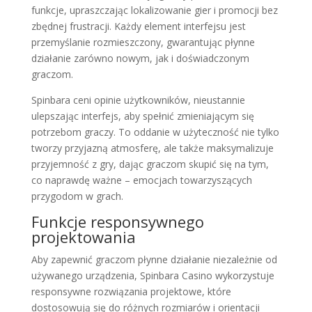
funkcje, upraszczając lokalizowanie gier i promocji bez
zbędnej frustracji. Każdy element interfejsu jest
przemyślanie rozmieszczony, gwarantując płynne
działanie zarówno nowym, jak i doświadczonym
graczom.
Spinbara ceni opinie użytkowników, nieustannie
ulepszając interfejs, aby spełnić zmieniającym się
potrzebom graczy. To oddanie w użyteczność nie tylko
tworzy przyjazną atmosferę, ale także maksymalizuje
przyjemność z gry, dając graczom skupić się na tym,
co naprawdę ważne – emocjach towarzyszących
przygodom w grach.
Funkcje responsywnego
projektowania
Aby zapewnić graczom płynne działanie niezależnie od
używanego urządzenia, Spinbara Casino wykorzystuje
responsywne rozwiązania projektowe, które
dostosowują się do różnych rozmiarów i orientacji