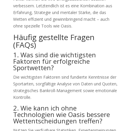
verbessern. Letztendlich ist es eine Kombination aus
Erfahrung, Strategie und mentaler Stärke, die das
Wetten effizient und gewinnbringend macht – auch
ohne spezielle Tools wie Oasis.
Häufig gestellte Fragen
(FAQs)
1. Was sind die wichtigsten
Faktoren für erfolgreiche
Sportwetten?
Die wichtigsten Faktoren sind fundierte Kenntnisse der
Sportarten, sorgfältige Analyse von Daten und Quoten,
strategisches Bankroll-Management sowie emotionale
Kontrolle.
2. Wie kann ich ohne
Technologien wie Oasis bessere
Wettentscheidungen treffen?
Nutzen Sie verfügbare Statistiken, Expertenmeinungen,