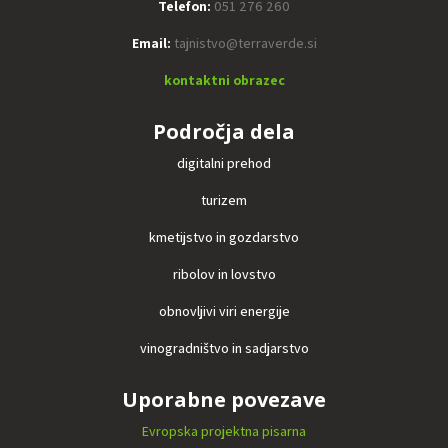
Telefon:
051 276 260
Email:
tajnistvo@terraverde.si
kontaktni obrazec
Področja dela
digitalni prehod
turizem
kmetijstvo in gozdarstvo
ribolov in lovstvo
obnovljivi viri energije
vinogradništvo in sadjarstvo
Uporabne povezave
Evropska projektna pisarna