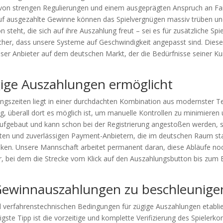
 von strengen Regulierungen und einem ausgeprägten Anspruch an Fairn
uf ausgezahlte Gewinne können das Spielvergnügen massiv trüben und
 steht, die sich auf ihre Auszahlung freut – sei es für zusätzliche Sp
cher, dass unsere Systeme auf Geschwindigkeit angepasst sind. Diese
öser Anbieter auf dem deutschen Markt, der die Bedürfnisse seiner K
ige Auszahlungen ermöglicht
gszeiten liegt in einer durchdachten Kombination aus modernster Te
g, überall dort es möglich ist, um manuelle Kontrollen zu minimieren
aufgebaut und kann schon bei der Registrierung angestoßen werden, s
ierten und zuverlässigen Payment-Anbietern, die im deutschen Raum st
ken. Unsere Mannschaft arbeitet permanent daran, diese Abläufe no
ieler, bei dem die Strecke vom Klick auf den Auszahlungsbutton bis zu
 Gewinnauszahlungen zu beschleunige
d verfahrenstechnischen Bedingungen für zügige Auszahlungen etablie
gste Tipp ist die vorzeitige und komplette Verifizierung des Spielerk