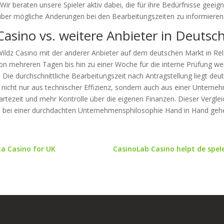
 Wir beraten unsere Spieler aktiv dabei, die für ihre Bedürfnisse ge
über mögliche Änderungen bei den Bearbeitungszeiten zu informieren
asino vs. weitere Anbieter in Deutsc
ildz Casino mit der anderer Anbieter auf dem deutschen Markt in Relat
on mehreren Tagen bis hin zu einer Woche für die interne Prüfung we
 Die durchschnittliche Bearbeitungszeit nach Antragstellung liegt deut
 nicht nur aus technischer Effizienz, sondern auch aus einer Unterneh
Wartezeit und mehr Kontrolle über die eigenen Finanzen. Dieser Verglei
rn bei einer durchdachten Unternehmensphilosophie Hand in Hand geh
ta Casino for UK
CasinoLab Casino helpt de spel