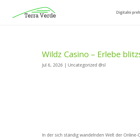
Digitalni pre
Wildz Casino – Erlebe bli
Jul 6, 2026
|
Uncategorized @sl
In der sich ständig wandelnden Welt der Online-C