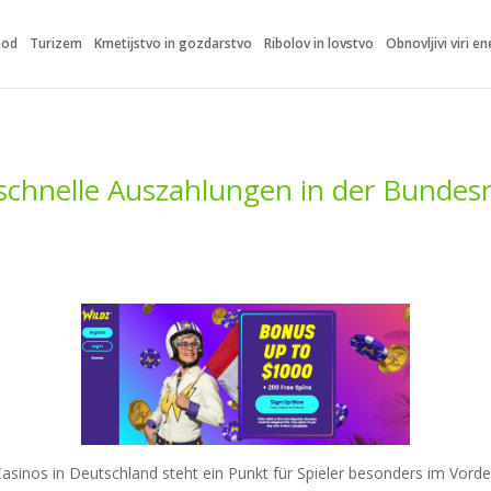
hod
Turizem
Kmetijstvo in gozdarstvo
Ribolov in lovstvo
Obnovljivi viri en
tzschnelle Auszahlungen in der Bundes
asinos in Deutschland steht ein Punkt für Spieler besonders im Vorder