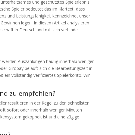
 unterhaltsames und geschütztes Spielerlebnis
tsche Spieler bedeutet das im Klartext, dass
nz und Leistungsfähigkeit kennzeichnet unser
 Gewinnen legen. In diesem Artikel analysieren
nschaft in Deutschland mit sich verbindet.
er werden Auszahlungen häufig innerhalb weniger
er Giropay beläuft sich die Bearbeitungszeit in
ein vollständig verifiziertes Spielerkonto. Wir
and zu empfehlen?
ler resultieren in der Regel zu den schnellsten
 oft sofort oder innerhalb weniger Minuten
ankensystem gekoppelt ist und eine zügige
gen?