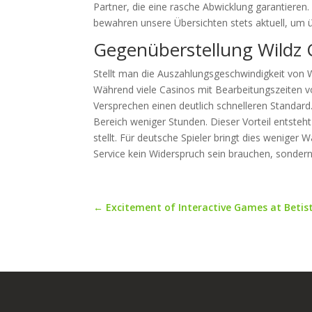
Partner, die eine rasche Abwicklung garantieren.
bewahren unsere Übersichten stets aktuell, um 
Gegenüberstellung Wildz C
Stellt man die Auszahlungsgeschwindigkeit von W
Während viele Casinos mit Bearbeitungszeiten v
Versprechen einen deutlich schnelleren Standard.
Bereich weniger Stunden. Dieser Vorteil entsteht
stellt. Für deutsche Spieler bringt dies weniger 
Service kein Widerspruch sein brauchen, sonde
←
Excitement of Interactive Games at Betis