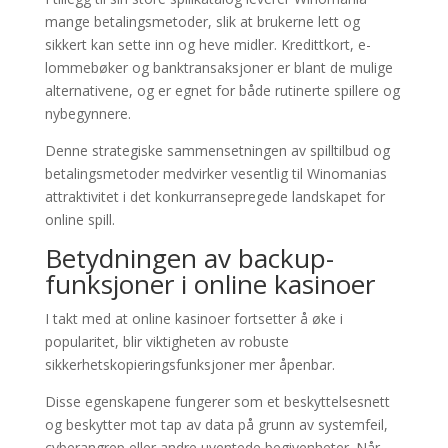
mange betalingsmetoder, slik at brukerne lett og
sikkert kan sette inn og heve midler. Kredittkort, e-
lommebøker og banktransaksjoner er blant de mulige
alternativene, og er egnet for både rutinerte spillere og
nybegynnere.
Denne strategiske sammensetningen av spilltilbud og
betalingsmetoder medvirker vesentlig til Winomanias
attraktivitet i det konkurransepregede landskapet for
online spill.
Betydningen av backup-
funksjoner i online kasinoer
I takt med at online kasinoer fortsetter å øke i
popularitet, blir viktigheten av robuste
sikkerhetskopieringsfunksjoner mer åpenbar.
Disse egenskapene fungerer som et beskyttelsesnett
og beskytter mot tap av data på grunn av systemfeil,
cyberangrep eller andre uventede begivenheter. Når