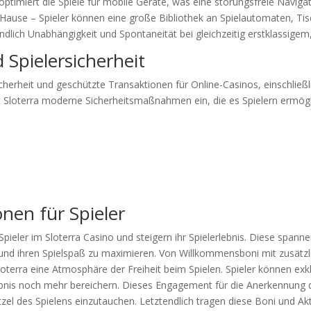
 optimiert die Spiele für mobile Geräte, was eine störungsfreie Naviga
 Hause – Spieler können eine große Bibliothek an Spielautomaten, Ti
endlich Unabhängigkeit und Spontaneität bei gleichzeitig erstklassigem
 Spielersicherheit
herheit und geschützte Transaktionen für Online-Casinos, einschließli
zt Sloterra moderne Sicherheitsmaßnahmen ein, die es Spielern ermögl
nen für Spieler
 Spieler im Sloterra Casino und steigern ihr Spielerlebnis. Diese spann
nd ihren Spielspaß zu maximieren. Von Willkommensboni mit zusätzlic
oterra eine Atmosphäre der Freiheit beim Spielen. Spieler können exkl
bnis noch mehr bereichern. Dieses Engagement für die Anerkennung de
tzel des Spielens einzutauchen. Letztendlich tragen diese Boni und Ak