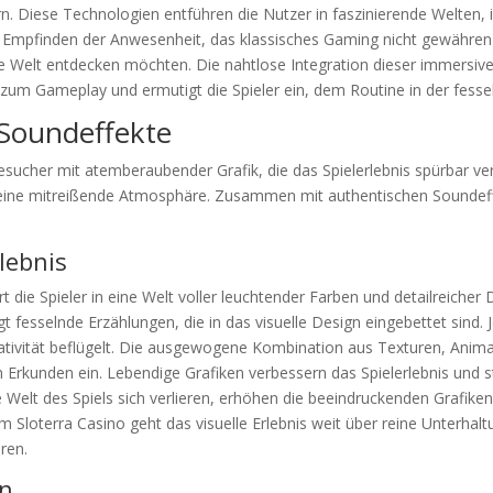
rn. Diese Technologien entführen die Nutzer in faszinierende Welten,
n Empfinden der Anwesenheit, das klassisches Gaming nicht gewähren 
die Welt entdecken möchten. Die nahtlose Integration dieser immersive
 zum Gameplay und ermutigt die Spieler ein, dem Routine in der fesse
 Soundeffekte
Besucher mit atemberaubender Grafik, die das Spielerlebnis spürbar ve
ine mitreißende Atmosphäre. Zusammen mit authentischen Soundeffekt
lebnis
t die Spieler in eine Welt voller leuchtender Farben und detailreicher 
t fesselnde Erzählungen, die in das visuelle Design eingebettet sind. J
reativität beflügelt. Die ausgewogene Kombination aus Texturen, Anim
rkunden ein. Lebendige Grafiken verbessern das Spielerlebnis und ste
e Welt des Spiels sich verlieren, erhöhen die beeindruckenden Grafike
 Sloterra Casino geht das visuelle Erlebnis weit über reine Unterhalt
eren.
on