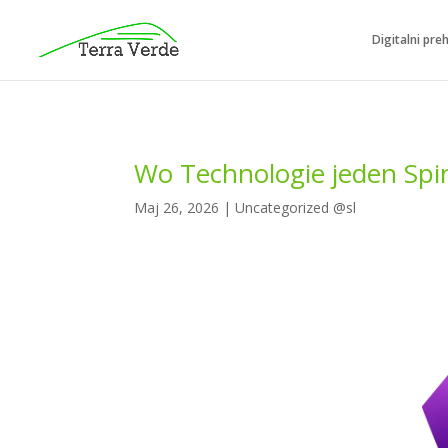
Digitalni pre
Wo Technologie jeden Spin 
Maj 26, 2026
|
Uncategorized @sl