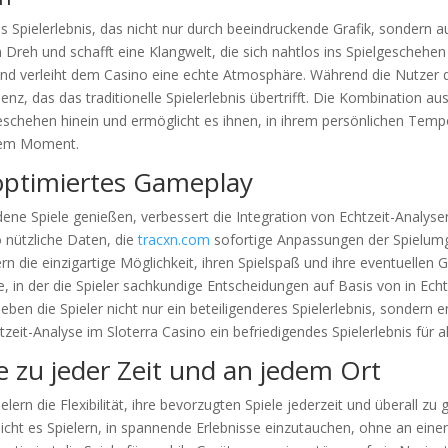
es Spielerlebnis, das nicht nur durch beeindruckende Grafik, sondern a
n Dreh und schafft eine Klangwelt, die sich nahtlos ins Spielgeschehe
und verleiht dem Casino eine echte Atmosphäre. Während die Nutzer 
nz, das das traditionelle Spielerlebnis übertrifft. Die Kombination a
schehen hinein und ermöglicht es ihnen, in ihrem persönlichen Tempo 
edem Moment.
 optimiertes Gameplay
ne Spiele genießen, verbessert die Integration von Echtzeit-Analysen 
o nützliche Daten, die
tracxn.com
sofortige Anpassungen der Spielumg
ern die einzigartige Möglichkeit, ihren Spielspaß und ihre eventuelle
, in der die Spieler sachkundige Entscheidungen auf Basis von in Ech
leben die Spieler nicht nur ein beteiligenderes Spielerlebnis, sonder
htzeit-Analyse im Sloterra Casino ein befriedigendes Spielerlebnis für a
e zu jeder Zeit und an jedem Ort
ern die Flexibilität, ihre bevorzugten Spiele jederzeit und überall zu 
cht es Spielern, in spannende Erlebnisse einzutauchen, ohne an ein