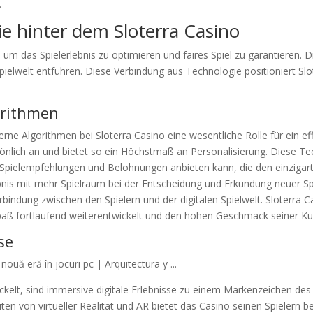
.
ie hinter dem Sloterra Casino
um das Spielerlebnis zu optimieren und faires Spiel zu garantieren. D
 Spielwelt entführen. Diese Verbindung aus Technologie positioniert 
orithmen
erne Algorithmen bei Sloterra Casino eine wesentliche Rolle für ein ef
sönlich an und bietet so ein Höchstmaß an Personalisierung. Diese Tec
Spielempfehlungen und Belohnungen anbieten kann, die den einzigart
rlebnis mit mehr Spielraum bei der Entscheidung und Erkundung neuer Sp
ndung zwischen den Spielern und der digitalen Spielwelt. Sloterra Cas
spaß fortlaufend weiterentwickelt und den hohen Geschmack seiner Kund
se
ckelt, sind immersive digitale Erlebnisse zu einem Markenzeichen des
en von virtueller Realität und AR bietet das Casino seinen Spielern b