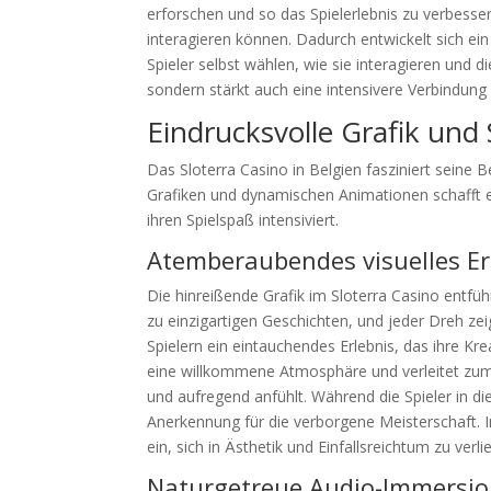
erforschen und so das Spielerlebnis zu verbesse
interagieren können. Dadurch entwickelt sich ei
Spieler selbst wählen, wie sie interagieren und 
sondern stärkt auch eine intensivere Verbindung
Eindrucksvolle Grafik und
Das Sloterra Casino in Belgien fasziniert seine 
Grafiken und dynamischen Animationen schafft e
ihren Spielspaß intensiviert.
Atemberaubendes visuelles Er
Die hinreißende Grafik im Sloterra Casino entführ
zu einzigartigen Geschichten, und jeder Dreh zeig
Spielern ein eintauchendes Erlebnis, das ihre K
eine willkommene Atmosphäre und verleitet zum E
und aufregend anfühlt. Während die Spieler in di
Anerkennung für die verborgene Meisterschaft. Im
ein, sich in Ästhetik und Einfallsreichtum zu verli
Naturgetreue Audio-Immersi