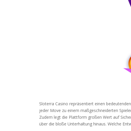
Sloterra Casino repräsentiert einen bedeutenden
jeder Move zu einem maßgeschneiderten Spielerleb
Zudem legt die Plattform großen Wert auf Siche
über die bloße Unterhaltung hinaus. Welche Ent