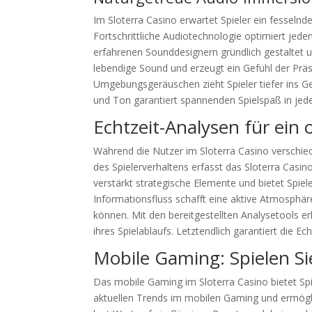
Im Sloterra Casino erwartet Spieler ein fesselnd
Fortschrittliche Audiotechnologie optimiert jede
erfahrenen Sounddesignern gründlich gestaltet 
lebendige Sound und erzeugt ein Gefühl der Präse
Umgebungsgeräuschen zieht Spieler tiefer ins Ge
und Ton garantiert spannenden Spielspaß in j
Echtzeit-Analysen für ein
Während die Nutzer im Sloterra Casino verschiede
des Spielerverhaltens erfasst das Sloterra Casin
verstärkt strategische Elemente und bietet Spiel
Informationsfluss schafft eine aktive Atmosphäre
können. Mit den bereitgestellten Analysetools er
ihres Spielablaufs. Letztendlich garantiert die Ec
Mobile Gaming: Spielen Si
Das mobile Gaming im Sloterra Casino bietet Spiel
aktuellen Trends im mobilen Gaming und ermögli