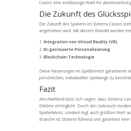
Casino eine erstklassige Wahl für abenteuerlustige
Die Zukunft des Glücksspi
Die Zukunft des Spielens im Sloterra Casino st
angetrieben wird. Mit diesem Wandel werden meh
Integration von Virtual Reality (VR)
KI-gesteuerte Personalisierung
Blockchain-Technologie
Diese Neuerungen im Spielbereich garantieren nich
persönlichen, individuellen Spielwege zu beschre
Fazit
Abschließend lässt sich sagen, dass Sloterra Ca
Erlebnis ermöglicht. Durch den Gebrauch modern
Spielerlebnis, sondern legt auch größten Wert au
Branche ist Sloterra führend und garantiert ein