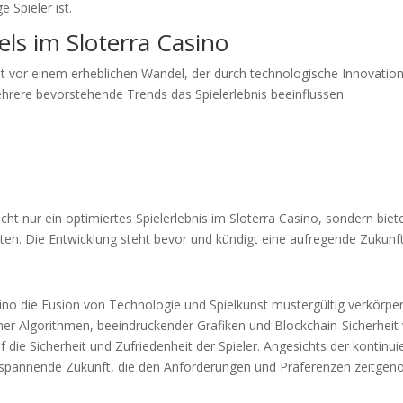
 Spieler ist.
els im Sloterra Casino
eht vor einem erheblichen Wandel, der durch technologische Innovati
rere bevorstehende Trends das Spielerlebnis beeinflussen:
t nur ein optimiertes Spielerlebnis im Sloterra Casino, sondern bieten
iten. Die Entwicklung steht bevor und kündigt eine aufregende Zukunft
sino die Fusion von Technologie und Spielkunst mustergültig verkörpe
er Algorithmen, beeindruckender Grafiken und Blockchain-Sicherheit 
f die Sicherheit und Zufriedenheit der Spieler. Angesichts der kontin
e spannende Zukunft, die den Anforderungen und Präferenzen zeitgenös