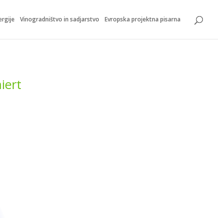
ergije
Vinogradništvo in sadjarstvo
Evropska projektna pisarna
iert