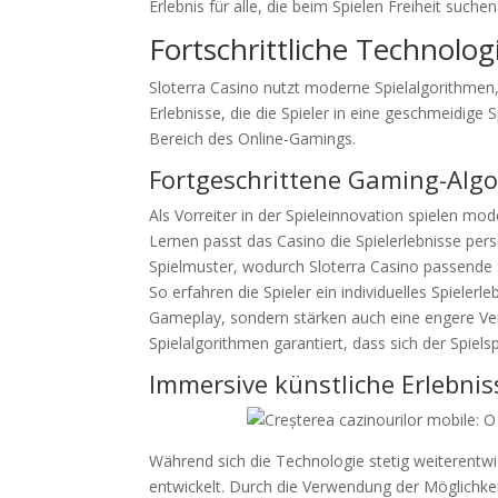
Erlebnis für alle, die beim Spielen Freiheit suchen
Fortschrittliche Technolog
Sloterra Casino nutzt moderne Spielalgorithmen, 
Erlebnisse, die die Spieler in eine geschmeidige
Bereich des Online-Gamings.
Fortgeschrittene Gaming-Alg
Als Vorreiter in der Spieleinnovation spielen mod
Lernen passt das Casino die Spielerlebnisse per
Spielmuster, wodurch Sloterra Casino passende 
So erfahren die Spieler ein individuelles Spiele
Gameplay, sondern stärken auch eine engere Verbi
Spielalgorithmen garantiert, dass sich der Spiel
Immersive künstliche Erlebnis
Während sich die Technologie stetig weiterentwi
entwickelt. Durch die Verwendung der Möglichkeit