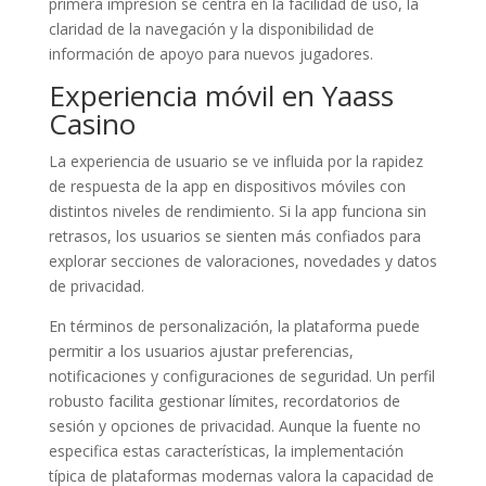
primera impresión se centra en la facilidad de uso, la
claridad de la navegación y la disponibilidad de
información de apoyo para nuevos jugadores.
Experiencia móvil en Yaass
Casino
La experiencia de usuario se ve influida por la rapidez
de respuesta de la app en dispositivos móviles con
distintos niveles de rendimiento. Si la app funciona sin
retrasos, los usuarios se sienten más confiados para
explorar secciones de valoraciones, novedades y datos
de privacidad.
En términos de personalización, la plataforma puede
permitir a los usuarios ajustar preferencias,
notificaciones y configuraciones de seguridad. Un perfil
robusto facilita gestionar límites, recordatorios de
sesión y opciones de privacidad. Aunque la fuente no
especifica estas características, la implementación
típica de plataformas modernas valora la capacidad de