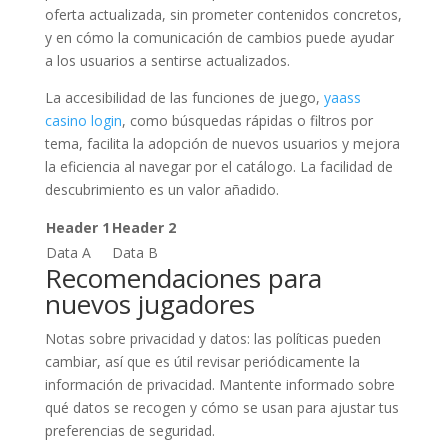
oferta actualizada, sin prometer contenidos concretos,
y en cómo la comunicación de cambios puede ayudar
a los usuarios a sentirse actualizados.
La accesibilidad de las funciones de juego,
yaass
casino login
, como búsquedas rápidas o filtros por
tema, facilita la adopción de nuevos usuarios y mejora
la eficiencia al navegar por el catálogo. La facilidad de
descubrimiento es un valor añadido.
Header 1
Header 2
Data A
Data B
Recomendaciones para
nuevos jugadores
Notas sobre privacidad y datos: las políticas pueden
cambiar, así que es útil revisar periódicamente la
información de privacidad. Mantente informado sobre
qué datos se recogen y cómo se usan para ajustar tus
preferencias de seguridad.