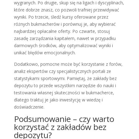
wygranych. Po drugie, skup się na ligach i dyscyplinach,
które dobrze znasz, co pozwoli trafniej przewidywać
wyniki. Po trzecie, śledź kursy oferowane przez
różnych bukmacherów i porównuj je, aby wybierać
najbardziej opłacalne oferty. Po czwarte, stosuj
zasadę zarządzania kapitałem, nawet w przypadku
darmowych środków, aby optymalizować wyniki i
unikać błędów emocjonalnych.
Dodatkowo, pomocne może być korzystanie z forów,
analiz ekspertów czy specjalistycznych portali ze
statystykami sportowymi. Pamiętaj, że zakłady bez
depozytu to przede wszystkim narzędzie do nauki i
testowania własnej skuteczności w bukmacherce,
dlatego traktuj je jako inwestycję w wiedzę i
doświadczenie.
Podsumowanie – czy warto
korzystać z zakładów bez
depozytu?