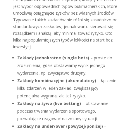
jest wybór odpowiednich typów bukmacherskich, które
umożliwią osiągnięcie zysków bez własnych środków.
Typowanie takich zakładów nie różni się zasadniczo od
standardowych zakładów, jednak warto kierować się
rozsądkiem i analizą, aby minimalizować ryzyko. Oto
kilka najpopularniejszych typów lekkości na start bez
inwestycji:
Zakłady jednokrotne (single bets)
– proste do
zrozumienia, gdzie obstawiamy wynik jednego
wydarzenia, np. zwycięstwo drużyny.
Zakłady kombinacyjne (akumulatory)
– łączenie
kilku zdarzeń w jeden zakład, zwiększający
potencjalną wygraną, ale też ryzyko.
Zakłady na żywo (live betting)
– obstawianie
podczas trwania wydarzenia sportowego,
pozwalające reagować na zmiany sytuacji.
Zakłady na under/over (powyżej/poniżej)
–