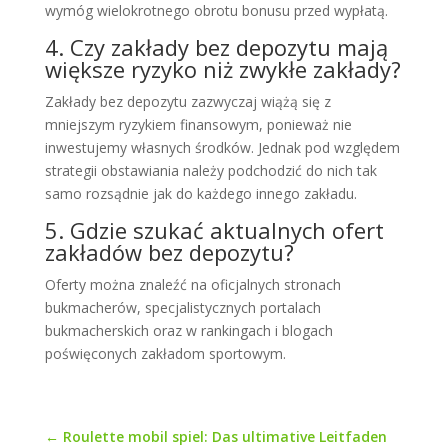
wymóg wielokrotnego obrotu bonusu przed wypłatą.
4. Czy zakłady bez depozytu mają
większe ryzyko niż zwykłe zakłady?
Zakłady bez depozytu zazwyczaj wiążą się z
mniejszym ryzykiem finansowym, ponieważ nie
inwestujemy własnych środków. Jednak pod względem
strategii obstawiania należy podchodzić do nich tak
samo rozsądnie jak do każdego innego zakładu.
5. Gdzie szukać aktualnych ofert
zakładów bez depozytu?
Oferty można znaleźć na oficjalnych stronach
bukmacherów, specjalistycznych portalach
bukmacherskich oraz w rankingach i blogach
poświęconych zakładom sportowym.
←
Roulette mobil spiel: Das ultimative Leitfaden