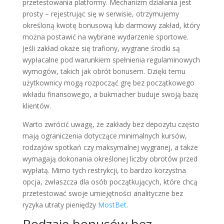
przetestowania platformy. Mechanizm działania jest
prosty – rejestrując się w serwisie, otrzymujemy
określoną kwotę bonusową lub darmowy zakład, który
można postawić na wybrane wydarzenie sportowe.
Jeśli zakład okaże się trafiony, wygrane środki są
wypłacalne pod warunkiem spełnienia regulaminowych
wymogów, takich jak obrót bonusem. Dzięki temu
użytkownicy mogą rozpocząć grę bez początkowego
wkładu finansowego, a bukmacher buduje swoją bazę
klientów.
Warto zwrócić uwagę, że zakłady bez depozytu często
mają ograniczenia dotyczące minimalnych kursów,
rodzajów spotkań czy maksymalnej wygranej, a także
wymagają dokonania określonej liczby obrotów przed
wypłatą. Mimo tych restrykcji, to bardzo korzystna
opcja, zwłaszcza dla osób początkujących, które chcą
przetestować swoje umiejętności analityczne bez
ryzyka utraty pieniędzy
MostBet
.