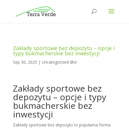
Zakłady sportowe bez depozytu – opcje i
typy bukmacherskie bez inwestycji
Sep 30, 2025
|
Uncategorized @sl
Zakłady sportowe bez
depozytu – opcje i typy
bukmacherskie bez
inwestycji
Zakłady sportowe bez depozytu to popularna forma