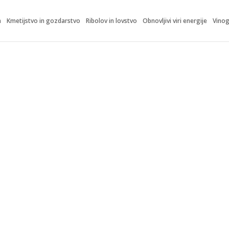
m
Kmetijstvo in gozdarstvo
Ribolov in lovstvo
Obnovljivi viri energije
Vinog