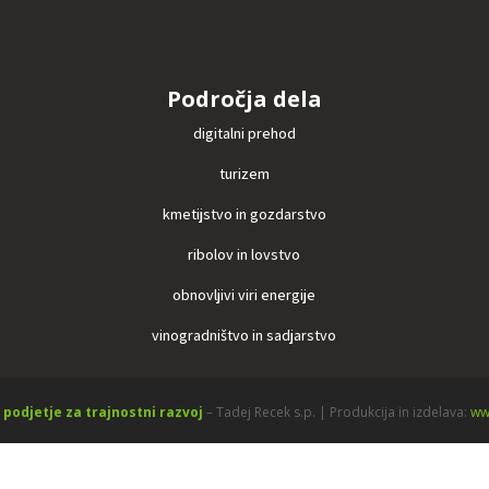
Področja dela
digitalni prehod
turizem
kmetijstvo in gozdarstvo
ribolov in lovstvo
obnovljivi viri energije
vinogradništvo in sadjarstvo
 podjetje za trajnostni razvoj
– Tadej Recek s.p. | Produkcija in izdelava:
ww