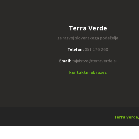
Terra Verde
za razvoj slovenskega podeželja
Telefon:
051 276 260
Email:
tajnistvo@terraverde.si
kontaktni obrazec
Terra Verde,