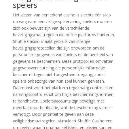
spelers
Het kiezen van een erkend casino is slechts één stap
op weg naar een veilige spelervaring; spelers moeten
zich ook bewust zijn van de verschillende
beveiligingsmaatregelen die online platforms hanteren.
Shuffle Casino maakt gebruik van strenge
beveiligingsprotocollen die zijn ontworpen om de
persoonlijke gegevens van spelers en de heelheid van
gegevens te beschermen. Deze protocollen omvatten
gegevensversleuteling die persoonlijke informatie
beschermt tegen niet-toegestane toegang, zodat
spelers onbezorgd van hun spel kunnen genieten.
Daarnaast voert het platform regelmatig controles en
nalevingscontroles uit om hoge beschermingsnormen
te handhaven. Spelersaccounts zijn beveiligd met
meerfactorauthenticatie, wat de bescherming verder
verhoogt. Door prioriteit te geven aan deze
veiligheidsmaatregelen, stimuleert Shuffle Casino een
omgeving waarin onafhankelijkheid en plezier kunnen