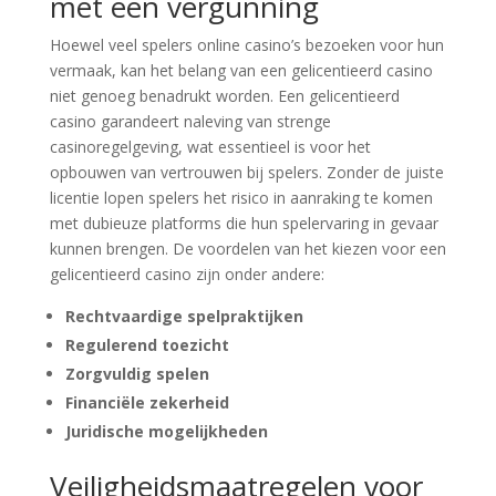
met een vergunning
Hoewel veel spelers online casino’s bezoeken voor hun
vermaak, kan het belang van een gelicentieerd casino
niet genoeg benadrukt worden. Een gelicentieerd
casino garandeert naleving van strenge
casinoregelgeving, wat essentieel is voor het
opbouwen van vertrouwen bij spelers. Zonder de juiste
licentie lopen spelers het risico in aanraking te komen
met dubieuze platforms die hun spelervaring in gevaar
kunnen brengen. De voordelen van het kiezen voor een
gelicentieerd casino zijn onder andere:
Rechtvaardige spelpraktijken
Regulerend toezicht
Zorgvuldig spelen
Financiële zekerheid
Juridische mogelijkheden
Veiligheidsmaatregelen voor