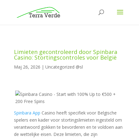
Limieten gecontroleerd door Spinbara
Casino: Stortingscontroles voor België
Maj 26, 2026
|
Uncategorized @sl
Spinbara App
Casino heeft specifiek voor Belgische
spelers een kader voor stortingslimieten ingesteld om
verantwoord gokken te bevorderen en te voldoen aan
de wettelijke eisen. Deze limieten, die zijn