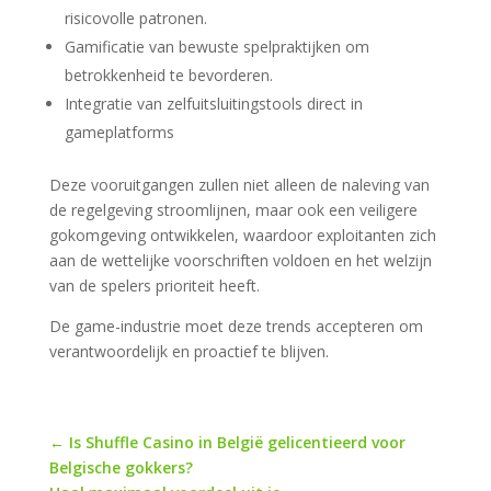
risicovolle patronen.
Gamificatie van bewuste spelpraktijken om
betrokkenheid te bevorderen.
Integratie van zelfuitsluitingstools direct in
gameplatforms
Deze vooruitgangen zullen niet alleen de naleving van
de regelgeving stroomlijnen, maar ook een veiligere
gokomgeving ontwikkelen, waardoor exploitanten zich
aan de wettelijke voorschriften voldoen en het welzijn
van de spelers prioriteit heeft.
De game-industrie moet deze trends accepteren om
verantwoordelijk en proactief te blijven.
←
Is Shuffle Casino in België gelicentieerd voor
Belgische gokkers?