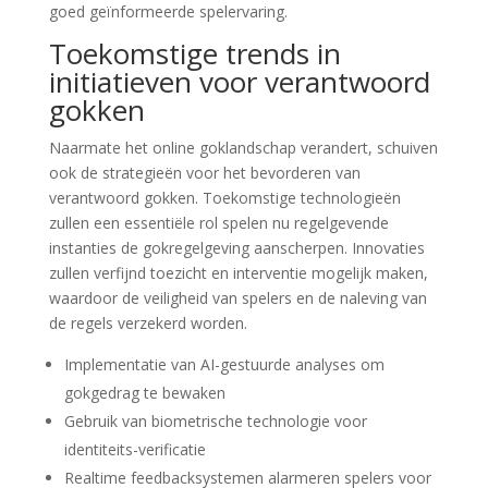
goed geïnformeerde spelervaring.
Toekomstige trends in
initiatieven voor verantwoord
gokken
Naarmate het online goklandschap verandert, schuiven
ook de strategieën voor het bevorderen van
verantwoord gokken. Toekomstige technologieën
zullen een essentiële rol spelen nu regelgevende
instanties de gokregelgeving aanscherpen. Innovaties
zullen verfijnd toezicht en interventie mogelijk maken,
waardoor de veiligheid van spelers en de naleving van
de regels verzekerd worden.
Implementatie van AI-gestuurde analyses om
gokgedrag te bewaken
Gebruik van biometrische technologie voor
identiteits-verificatie
Realtime feedbacksystemen alarmeren spelers voor