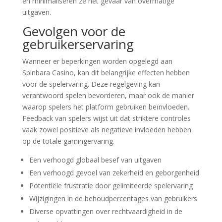
en minimaliseren ze het gevaar van overmatige
uitgaven.
Gevolgen voor de
gebruikerservaring
Wanneer er beperkingen worden opgelegd aan
Spinbara Casino, kan dit belangrijke effecten hebben
voor de spelervaring. Deze regelgeving kan
verantwoord spelen bevorderen, maar ook de manier
waarop spelers het platform gebruiken beïnvloeden.
Feedback van spelers wijst uit dat striktere controles
vaak zowel positieve als negatieve invloeden hebben
op de totale gamingervaring.
Een verhoogd globaal besef van uitgaven
Een verhoogd gevoel van zekerheid en geborgenheid
Potentiële frustratie door gelimiteerde spelervaring
Wijzigingen in de behoudpercentages van gebruikers
Diverse opvattingen over rechtvaardigheid in de