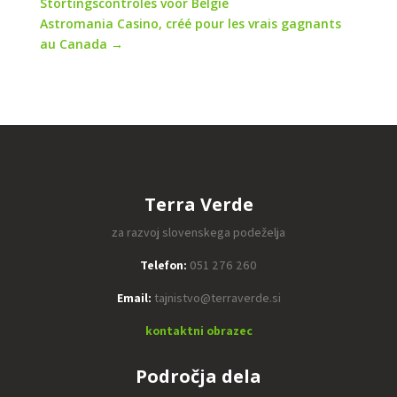
Stortingscontroles voor België
Astromania Casino, créé pour les vrais gagnants
au Canada
→
Terra Verde
za razvoj slovenskega podeželja
Telefon:
051 276 260
Email:
tajnistvo@terraverde.si
kontaktni obrazec
Področja dela