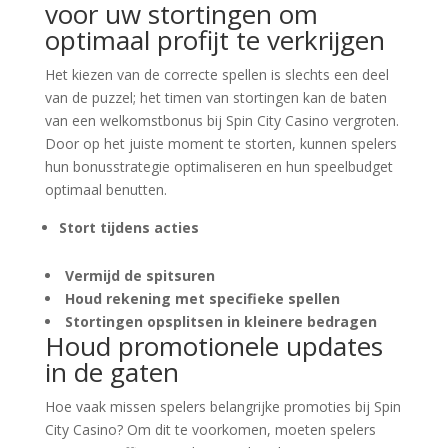
voor uw stortingen om
optimaal profijt te verkrijgen
Het kiezen van de correcte spellen is slechts een deel
van de puzzel; het timen van stortingen kan de baten
van een welkomstbonus bij Spin City Casino vergroten.
Door op het juiste moment te storten, kunnen spelers
hun bonusstrategie optimaliseren en hun speelbudget
optimaal benutten.
Stort tijdens acties
Vermijd de spitsuren
Houd rekening met specifieke spellen
Stortingen opsplitsen in kleinere bedragen
Houd promotionele updates
in de gaten
Hoe vaak missen spelers belangrijke promoties bij Spin
City Casino? Om dit te voorkomen, moeten spelers