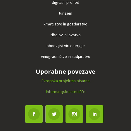
digitalni prehod
turizem
kmetijstvo in gozdarstvo
ribolov in lovstvo
obnovljivi viri energije
vinogradništvo in sadjarstvo
Uporabne povezave
Evropska projektna pisarna
Informacijsko središče