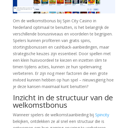
Om de welkomstbonus bij Spin City Casino in
Nederland optimaal te benutten, is het belangrijk de
verschillende bonusniveaus en voordelen te begrijpen.
Spelers kunnen profiteren van gratis spins,
stortingsbonussen en cashback-aanbiedingen, maar
strategische keuzes zijn essentieel. Door spellen met
een klein huisvoordeel te kiezen en inzetten slim te
timen tijdens acties, kunnen ze hun spelervaring
verbeteren. Er zijn nog meer factoren die een grote
invloed kunnen hebben op hun spel – nieuwsgierig hoe
je deze kansen maximaal kunt benutten?
Inzicht in de structuur van de
welkomstbonus
Wanneer spelers de welkomstaanbieding bij
Spincity
bekijken, ontdekken ze al snel een structuur die is
ontworpen om hun gaming-ervaring te verbeteren.