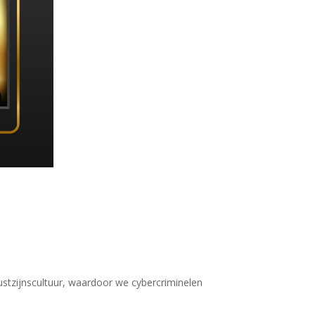
ustzijnscultuur, waardoor we cybercriminelen