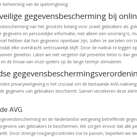
e beheersing van de spelomgeving.
 veilige gegevensbescherming bij onli
ensbescherming van het grootste belang voor zowel gebruikers als goki
iële gegevens en persoonlijke informatie, niet alleen een voorrang is
voel hebben dat hun gegevens openbaar zijn, zullen ze aarzelen om te
zodat elke overdracht vertrouwelijk blijft. Door de nadruk te leggen
unnen genieten. Laten we niet vergeten dat preventie beter is dan g
n de trouw van onze spelers op de lange termijn stimuleren.
ndse gegevensbeschermingsverordeni
landse privacywetgeving is het cruciaal om de bestaande AVG-nalevi
ie de gegevens van gebruikers beschermt. Samen verzekeren deze ele
 de AVG
gevensbescherming en de Nederlandse wetgeving betreffende gegev
egevens van gebruikers te beschermen. We zorgen ervoor dat alle p
rkt. Door strenge toegangscontroles toe te passen, beperken we wie