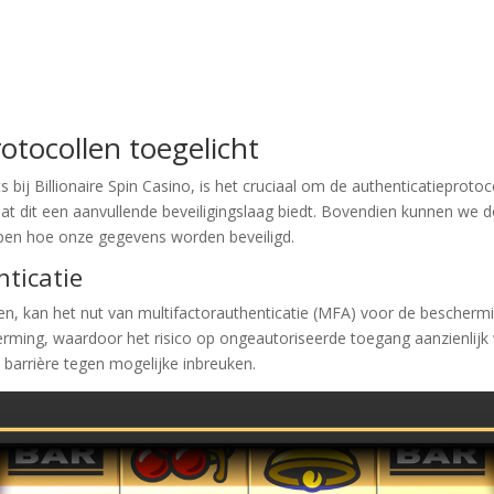
otocollen toegelicht
s bij Billionaire Spin Casino, is het cruciaal om de authenticatiepro
dat dit een aanvullende beveiligingslaag biedt. Bovendien kunnen we 
ijpen hoe onze gegevens worden beveiligd.
ticatie
len, kan het nut van multifactorauthenticatie (MFA) voor de bescher
ming, waardoor het risico op ongeautoriseerde toegang aanzienlijk 
barrière tegen mogelijke inbreuken.