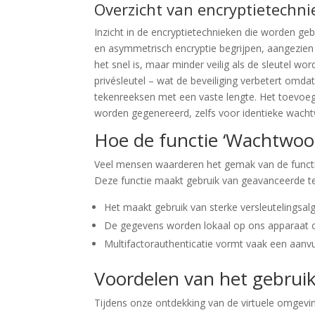
Overzicht van encryptietechn
Inzicht in de encryptietechnieken die worden geb
en asymmetrisch encryptie begrijpen, aangezien e
het snel is, maar minder veilig als de sleutel 
privésleutel – wat de beveiliging verbetert omd
tekenreeksen met een vaste lengte. Het toevoe
worden gegenereerd, zelfs voor identieke wach
Hoe de functie ‘Wachtwoo
Veel mensen waarderen het gemak van de functie
Deze functie maakt gebruik van geavanceerde t
Het maakt gebruik van sterke versleutelings
De gegevens worden lokaal op ons apparaat o
Multifactorauthenticatie vormt vaak een aanvul
Voordelen van het gebruik
Tijdens onze ontdekking van de virtuele omgevi