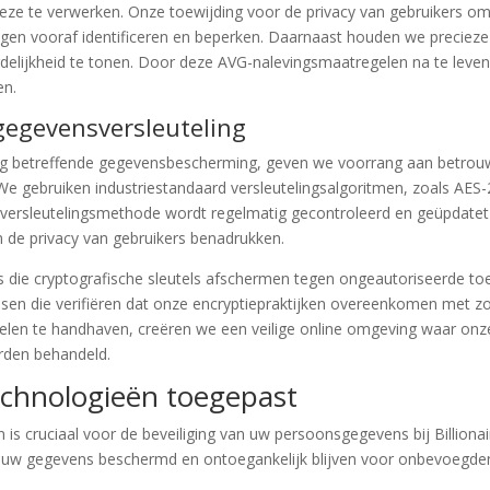
ze te verwerken. Onze toewijding voor de privacy van gebruikers omv
gen vooraf identificeren en beperken. Daarnaast houden we precieze r
elijkheid te tonen. Door deze AVG-nalevingsmaatregelen na te leven
en.
egevensversleuteling
g betreffende gegevensbescherming, geven we voorrang aan betrouw
We gebruiken industriestandaard versleutelingsalgoritmen, zoals AE
nze versleutelingsmethode wordt regelmatig gecontroleerd en geüpdate
de privacy van gebruikers benadrukken.
die cryptografische sleutels afschermen tegen ongeautoriseerde toeg
en die verifiëren dat onze encryptiepraktijken overeenkomen met zo
elen te handhaven, creëren we een veilige online omgeving waar onz
rden behandeld.
echnologieën toegepast
is cruciaal voor de beveiliging van uw persoonsgegevens bij Billion
uw gegevens beschermd en ontoegankelijk blijven voor onbevoegden. 