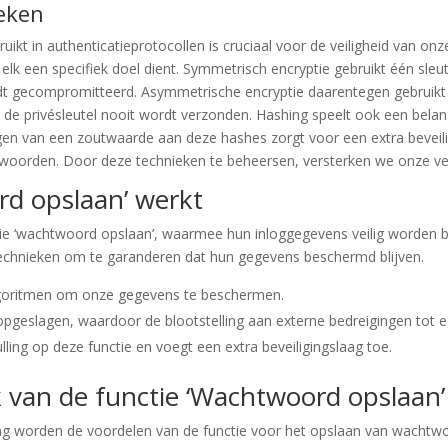
ieken
ruikt in authenticatieprotocollen is cruciaal voor de veiligheid van 
lk een specifiek doel dient. Symmetrisch encryptie gebruikt één sleu
wordt gecompromitteerd. Asymmetrische encryptie daarentegen gebruikt
at de privésleutel nooit wordt verzonden. Hashing speelt ook een bela
gen van een zoutwaarde aan deze hashes zorgt voor een extra beveil
twoorden. Door deze technieken te beheersen, versterken we onze ve
rd opslaan’ werkt
 ‘wachtwoord opslaan’, waarmee hun inloggegevens veilig worden be
echnieken om te garanderen dat hun gegevens beschermd blijven.
algoritmen om onze gegevens te beschermen.
pgeslagen, waardoor de blootstelling aan externe bedreigingen tot
ling op deze functie en voegt een extra beveiligingslaag toe.
 van de functie ‘Wachtwoord opslaan’
ng worden de voordelen van de functie voor het opslaan van wachtwo