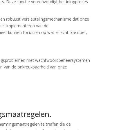
ts. Deze functie vereenvoudigt het inlogproces
j een robuust versleutelingsmechanisme dat onze
t het implementeren van de
meer kunnen focussen op wat er echt toe doet,
ligingsproblemen met wachtwoordbeheersystemen
ren van de onkreukbaarheid van onze
ngsmaatregelen.
hermingsmaatregelen te treffen die de