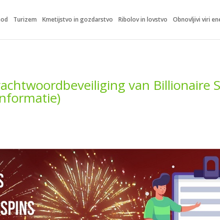
hod
Turizem
Kmetijstvo in gozdarstvo
Ribolov in lovstvo
Obnovljivi viri en
chtwoordbeveiliging van Billionaire S
informatie)