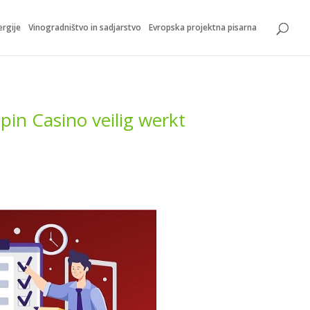
ergije
Vinogradništvo in sadjarstvo
Evropska projektna pisarna
pin Casino veilig werkt