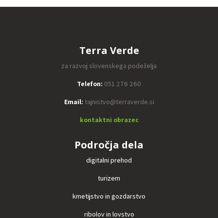
Terra Verde
za razvoj slovenskega podeželja
Telefon:
051 276 260
Email:
tajnistvo@terraverde.si
kontaktni obrazec
Področja dela
digitalni prehod
turizem
kmetijstvo in gozdarstvo
ribolov in lovstvo